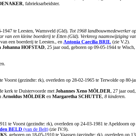
OENAKER
, fabrieksarbeidster.
5-1947 te Leesten, Warnsveld (Gld).
Tot 1968 landbouwmedewerker op h
ar van een kleine boerderij te Etten (Gld). Verkreeg naamswijziging va
van een boerderij te Leesten., en
Antonia Caecilia
BRIL
(zie V.2).
a Johanna
HOFSTAD
, 25 jaar oud, geboren op 09-05-1944 te Wisch
en.
e Voorst (gezindte: rk), overleden op 28-02-1965 te Terwolde op 80-jar
de kerk te Duistervoorde met
Johannes Xeno
MÖLDER
, 27 jaar oud
an
Arnoldus
MÖLDER
en
Margaretha
SCHUTTE
,
8 kinderen.
911 te Voorst (gezindte: rk), overleden op 24-03-1981 te Apeldoorn op 
 den BELD
(van de Belt)
(zie IV.9).
IKS
, geboren op 18-05-1910 te Vaassen (gezindte: rk), overleden op 13