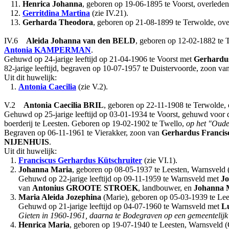
11.
Henrica Johanna
, geboren op 19-06-1895 te Voorst, overleden
12.
Gerritdina Martina
(zie IV.21).
13.
Gerharda Theodora
, geboren op 21-08-1899 te Terwolde, ov
IV.6
Aleida Johanna
van den BELD
, geboren op 12-02-1882 te T
Antonia
KAMPERMAN
.
Gehuwd op 24-jarige leeftijd op 21-04-1906 te Voorst met
Gerhardu
82-jarige leeftijd, begraven op 10-07-1957 te Duistervoorde, zoon va
Uit dit huwelijk:
1.
Antonia Caecilia
(zie V.2).
V.2
Antonia Caecilia
BRIL
, geboren op 22-11-1908 te Terwolde,
Gehuwd op 25-jarige leeftijd op 03-01-1934 te Voorst, gehuwd voor 
boerderij te Leesten. Geboren op 19-02-1902 te Twello,
op het "Oude
Begraven op 06-11-1961 te Vierakker, zoon van
Gerhardus Francis
NIJENHUIS
.
Uit dit huwelijk:
1.
Franciscus Gerhardus
Kütschruiter
(zie VI.1).
2.
Johanna Maria
, geboren op 08-05-1937 te Leesten, Warnsveld 
Gehuwd op 22-jarige leeftijd op 09-11-1959 te Warnsveld met
Jo
van
Antonius
GROOTE STROEK
, landbouwer, en
Johanna 
3.
Maria Aleida Jozephina
(Marie), geboren op 05-03-1939 te Lee
Gehuwd op 21-jarige leeftijd op 04-07-1960 te Warnsveld met
L
Gieten in 1960-1961, daarna te Bodegraven op een gemeentelijk 
4.
Henrica Maria
, geboren op 19-07-1940 te Leesten, Warnsveld 