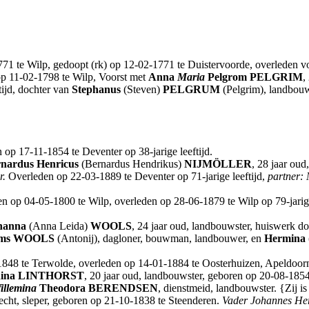
71 te Wilp, gedoopt (rk) op 12-02-1771 te Duistervoorde, overleden v
op 11-02-1798 te Wilp, Voorst met
Anna
Maria
Pelgrom
PELGRIM
,
tijd, dochter van
Stephanus
(Steven)
PELGRUM
(Pelgrim), landbou
op 17-11-1854 te Deventer op 38-jarige leeftijd.
nardus Henricus
(Bernardus Hendrikus)
NIJMÖLLER
, 28 jaar ou
r.
Overleden op 22-03-1889 te Deventer op 71-jarige leeftijd,
partner:
ren op 04-05-1800 te Wilp, overleden op 28-06-1879 te Wilp op 79-jarig
hanna
(Anna Leida)
WOOLS
, 24 jaar oud, landbouwster, huiswerk 
ms
WOOLS
(Antonij), dagloner, bouwman, landbouwer, en
Hermina
1848 te Terwolde, overleden op 14-01-1884 te Oosterhuizen, Apeldoorn o
ina
LINTHORST
, 20 jaar oud, landbouwster, geboren op 20-08-1854
illemina
Theodora
BERENDSEN
, dienstmeid, landbouwster. {Zij i
necht, sleper, geboren op 21-10-1838 te Steenderen.
Vader Johannes He