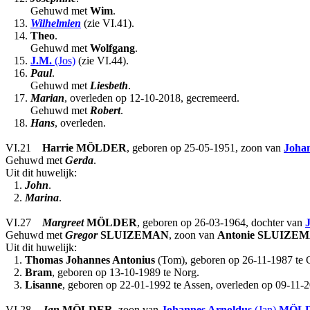
Gehuwd met
Wim
.
13.
Wilhelmien
(zie VI.41).
14.
Theo
.
Gehuwd met
Wolfgang
.
15.
J.M.
(Jos)
(zie VI.44).
16.
Paul
.
Gehuwd met
Liesbeth
.
17.
Marian
, overleden op 12-10-2018, gecremeerd.
Gehuwd met
Robert
.
18.
Hans
, overleden.
VI.21
Harrie
MÖLDER
, geboren op 25-05-1951, zoon van
Joha
Gehuwd met
Gerda
.
Uit dit huwelijk:
1.
John
.
2.
Marina
.
VI.27
Margreet
MÖLDER
, geboren op 26-03-1964, dochter van
Gehuwd met
Gregor
SLUIZEMAN
, zoon van
Antonie
SLUIZE
Uit dit huwelijk:
1.
Thomas Johannes Antonius
(Tom), geboren op 26-11-1987 te 
2.
Bram
, geboren op 13-10-1989 te Norg.
3.
Lisanne
, geboren op 22-01-1992 te Assen, overleden op 09-11-20
VI.28
Jan
MÖLDER
, zoon van
Johannes Arnoldus
(Jan)
MÖL