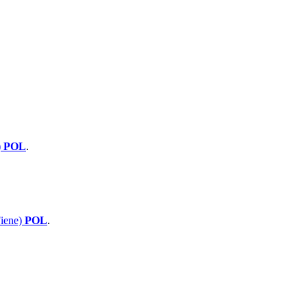
)
POL
.
iene)
POL
.