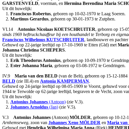
GARSTENVELD
, voerman, en
Hermina Berendina Maria
SCH
Uit dit huwelijk:
1.
Franciscus Robertus
, geboren op 10-02-1970 te Laag Soeren.
2.
Martinus Gerardus
, geboren op 30-01-1973 te Zutphen.
VI.14
Antonius Nicolaas
KOETSCHRUITER
, geboren op 15-0
sinds 1969 heftruckchauffeur bij een houthandel te Terborg en eigena
Franciscus Wilhelmus
KUTSCHRUITER
, landbouwer en pachter 
Gehuwd op 22-jarige leeftijd op 17-10-1969 te Etten (Gld) met
Mari
Johanna Christina
SCHEPERS
.
Uit dit huwelijk:
1.
Erik Theodorus Antonius
, geboren op 10-09-1970 te Gendring
2.
Ester Johanna Maria
, geboren op 03-08-1972 te Gendringen.
IV.9
Maria
van den BELD
(van de Belt), geboren op 15-12-1884 t
BELD
(zie III.4) en
Antonia
KAMPERMAN
.
Gehuwd op 24-jarige leeftijd op 08-05-1909 te Voorst, gehuwd voor 
1944 te Terwolde op 62-jarige leeftijd, begraven te de Vecht, zoon v
Uit dit huwelijk:
1.
Antonius Johannes
(Antoon)
(zie V.3).
2.
Johannes Arnoldus
(Jan)
(zie V.5).
V.3
Antonius Johannes
(Antoon)
MÖLDER
, geboren op 10-12-1
Arnhemseweg
, zoon van
Johannes Xeno
MÖLDER
en
Maria
van
Gehuwd met
Hendrika Wilhelmina Maria Anna
(Riek)
HEIMER