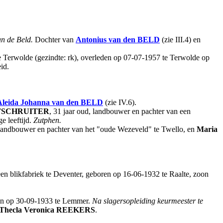
an de Beld.
Dochter van
Antonius
van den BELD
(zie III.4) en
e Terwolde (gezindte: rk), overleden op 07-07-1957 te Terwolde op
id.
Aleida Johanna
van den BELD
(zie IV.6).
SCHRUITER
, 31 jaar oud, landbouwer en pachter van een
e leeftijd.
Zutphen.
 landbouwer en pachter van het "oude Wezeveld" te Twello, en
Maria
en blikfabriek te Deventer, geboren op 16-06-1932 te Raalte, zoon
ren op 30-09-1933 te Lemmer.
Na slagersopleiding keurmeester te
Thecla Veronica
REEKERS
.