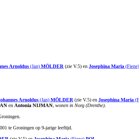
nnes Arnoldus
(Jan)
MÖLDER
(zie V.5) en
Josephina Maria
(Fiene
Johannes Arnoldus
(Jan)
MÖLDER
(zie V.5) en
Josephina Maria
(F
MAN
en
Antonia
NIJMAN
,
wonen in Norg (Drenthe)
.
Groningen.
01 te Groningen op 9-jarige leeftijd.
DER
(zie V.5) en
Josephina Maria
(Fiene)
POL
.