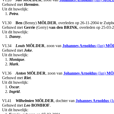
Gehuwd met
Hermien
.
Uit dit huwelijk:
1.
Petra
.
VI.30
Ben
(Benny)
MÖLDER
, overleden op 26-11-2004 te Zutp
Gehuwd met
Gerrie
(Gerry)
van den BRINK
, overleden op 25-03-
Uit dit huwelijk:
1.
Danny
.
VI.34
Louis
MÖLDER
, zoon van
Johannes Arnoldus
(Jan)
MÖ
Gehuwd met
Joke
.
Uit dit huwelijk:
1.
Monique
.
2.
Mark
.
VI.36
Anton
MÖLDER
, zoon van
Johannes Arnoldus
(Jan)
MÖ
Gehuwd met
Riet
.
Uit dit huwelijk:
1.
Oscar
.
2.
Ingrid
.
VI.41
Wilhelmien
MÖLDER
, dochter van
Johannes Arnoldus
(J
Gehuwd met
Leo
BOMHOF
.
Uit dit huwelijk: