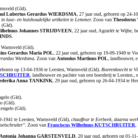
rnsveld (Gld).
aul Lubertus Gerardus
WIERDSMA
, 27 jaar oud, geboren op 24-
in luxe- en huishoudelijke artikelen te Lemmer.
Zoon van
Theodorus
 (Gld).
ilhelmus Johannes
STRIJDVEEN
, 22 jaar oud, Agrariër te Wijhe
INDS
.
, Warnsveld (Gld).
ius Gerardus Maria
POL
, 22 jaar oud, geboren op 19-09-1949 te Vo
Gerardus Wierdsma.
Zoon van
Antonius Martinus
POL
, landbouwer, 
geboren op 13-04-1936 te Leesten, Warnsveld (Gld).
Boerenknecht te Vi
SCHRUITER
, landbouwer en pachter van een boerderij te Leesten.,
ederika Anna
TANKINK
, 29 jaar oud, geboren op 26-04-1934 te He
gelo (Gld).
o (Gld).
engelo (Gld).
9-1941 te Leesten, Warnsveld (Gld),
chauffeur te Eerbeek, daarna wer
etschruiter".
Zoon van
Franciscus Wilhelmus
KUTSCHRUITER
,
 Antonia Johanna
GARSTENVELD
, 20 jaar oud, geboren op 01-11