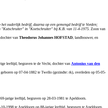
et ouderlijk bedrijf, daarna op een gemengd bedrijf te Vorden;
n "Kutschruiter" in "Koetschruiter" bij K.B. van 11-4-1975.
Zoon van
, dochter van
Theodorus Johannes
HOFSTAD
, landbouwer, en
ige leeftijd, begraven te de Vecht, dochter van
Antonius
van den
, geboren op 07-04-1882 te Twello (gezindte: rk), overleden op 05-05-
69-jarige leeftijd, begraven op 28-03-1981 te Apeldoorn.
-10-1998 te Apeldoorn op 88-jarige leeftijd, begraven te Apeldoorn.