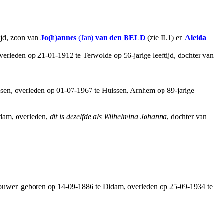
ijd, zoon van
Jo(h)annes
(Jan)
van den BELD
(zie II.1) en
Aleida
verleden op 21-01-1912 te Terwolde op 56-jarige leeftijd, dochter van
ssen, overleden op 01-07-1967 te Huissen, Arnhem op 89-jarige
idam, overleden,
dit is dezelfde als Wilhelmina Johanna
, dochter van
bouwer, geboren op 14-09-1886 te Didam, overleden op 25-09-1934 te