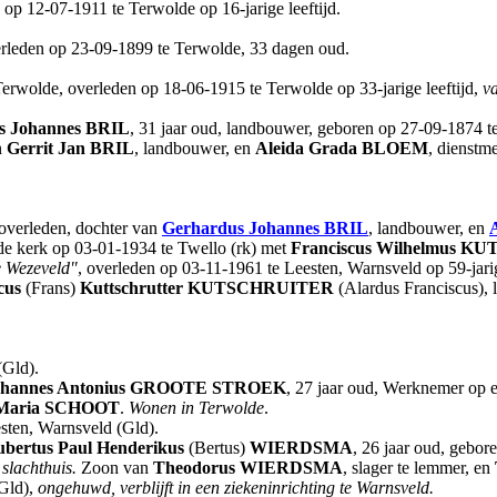
 op 12-07-1911 te Terwolde op 16-jarige leeftijd.
erleden op 23-09-1899 te Terwolde, 33 dagen oud.
erwolde, overleden op 18-06-1915 te Terwolde op 33-jarige leeftijd,
v
s Johannes
BRIL
, 31 jaar oud, landbouwer, geboren op 27-09-1874 t
n
Gerrit Jan
BRIL
, landbouwer, en
Aleida Grada
BLOEM
, dienstme
 overleden, dochter van
Gerhardus Johannes
BRIL
, landbouwer, en
de kerk op 03-01-1934 te Twello (rk) met
Franciscus Wilhelmus
KUT
 Wezeveld"
, overleden op 03-11-1961 te Leesten, Warnsveld op 59-jarig
cus
(Frans)
Kuttschrutter
KUTSCHRUITER
(Alardus Franciscus),
(Gld).
hannes Antonius
GROOTE STROEK
, 27 jaar oud, Werknemer op e
Maria
SCHOOT
.
Wonen in Terwolde
.
sten, Warnsveld (Gld).
ubertus Paul Henderikus
(Bertus)
WIERDSMA
, 26 jaar oud, gebo
slachthuis.
Zoon van
Theodorus
WIERDSMA
, slager te lemmer, en
(Gld),
ongehuwd, verblijft in een ziekeninrichting te Warnsveld.