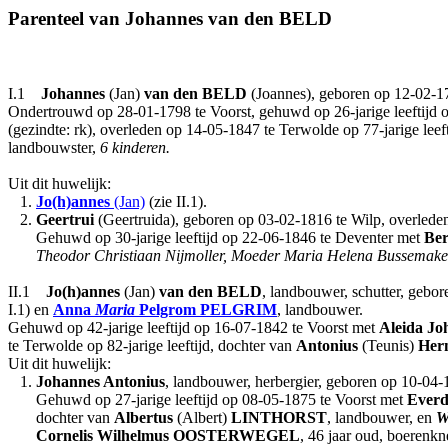
Parenteel van Johannes van den BELD
I.1
Johannes
(Jan)
van den BELD
(Joannes), geboren op 12-02-17
Ondertrouwd op 28-01-1798 te Voorst, gehuwd op 26-jarige leeftijd 
(gezindte: rk), overleden op 14-05-1847 te Terwolde op 77-jarige leef
landbouwster,
6 kinderen.
Uit dit huwelijk:
1.
Jo(h)annes
(Jan)
(zie II.1).
2.
Geertrui
(Geertruida), geboren op 03-02-1816 te Wilp, overleden 
Gehuwd op 30-jarige leeftijd op 22-06-1846 te Deventer met
Ber
Theodor Christiaan Nijmoller, Moeder Maria Helena Bussemake
II.1
Jo(h)annes
(Jan)
van den BELD
, landbouwer, schutter, gebo
I.1) en
Anna
Maria
Pelgrom
PELGRIM
, landbouwer.
Gehuwd op 42-jarige leeftijd op 16-07-1842 te Voorst met
Aleida Jo
te Terwolde op 82-jarige leeftijd, dochter van
Antonius
(Teunis)
Her
Uit dit huwelijk:
1.
Johannes Antonius
, landbouwer, herbergier, geboren op 10-04-
Gehuwd op 27-jarige leeftijd op 08-05-1875 te Voorst met
Everd
dochter van
Albertus
(Albert)
LINTHORST
, landbouwer, en
W
Cornelis Wilhelmus
OOSTERWEGEL
, 46 jaar oud, boerenk