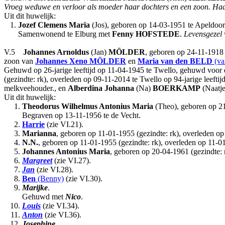
Vroeg weduwe en verloor als moeder haar dochters en een zoon.
Had
Uit dit huwelijk:
1.
Jozef Clemens Maria
(Jos), geboren op 14-03-1951 te Apeldoorn
Samenwonend te Elburg met
Fenny
HOFSTEDE
.
Levensgezel 
V.5
Johannes Arnoldus
(Jan)
MÖLDER
, geboren op 24-11-1918 
zoon van
Johannes Xeno
MÖLDER
en
Maria
van den BELD
(va
Gehuwd op 26-jarige leeftijd op 11-04-1945 te Twello, gehuwd voor 
(gezindte: rk), overleden op 09-11-2014 te Twello op 94-jarige leeft
melkveehouder., en
Alberdina Johanna
(Na)
BOERKAMP
(Naatje
Uit dit huwelijk:
1.
Theodorus Wilhelmus Antonius Maria
(Theo), geboren op 21-
Begraven op 13-11-1956 te de Vecht.
2.
Harrie
(zie VI.21).
3.
Marianna
, geboren op 11-01-1955 (gezindte: rk), overleden o
4.
N.N.
, geboren op 11-01-1955 (gezindte: rk), overleden op 11-0
5.
Johannes Antonius Maria
, geboren op 20-04-1961 (gezindte: r
6.
Margreet
(zie VI.27).
7.
Jan
(zie VI.28).
8.
Ben
(Benny)
(zie VI.30).
9.
Marijke
.
Gehuwd met
Nico
.
10.
Louis
(zie VI.34).
11.
Anton
(zie VI.36).
12.
Josephine
.