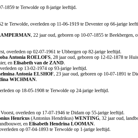
-1859 te Terwolde op 8-jarige leeftijd.
2 te Terwolde, overleden op 11-06-1919 te Deventer op 66-jarige leeft
KAMPERMAN
, 22 jaar oud, geboren op 10-07-1855 te Beekbergen, o
st, overleden op 02-07-1961 te Ubbergen op 82-jarige leeftijd.
oba Antonia
ROELOFS
, 28 jaar oud, geboren op 12-02-1878 te Hui
ier, en
Elisabeth
van de ZAND
.
verleden op 13-02-1974 op 93-jarige leeftijd.
elmina Antonia
ELSHOF
, 23 jaar oud, geboren op 10-07-1891 te D
dina
WICHMAN
.
rleden op 18-05-1908 te Terwolde op 24-jarige leeftijd.
oorst, overleden op 17-07-1946 te Didam op 55-jarige leeftijd.
nius Henricus
(Antonius Hendrikus)
WENTING
, 32 jaar oud, land
landbouwer, en
Elisabeth Hendrina
LOOMAN
.
verleden op 07-04-1893 te Terwolde op 1-jarige leeftijd.