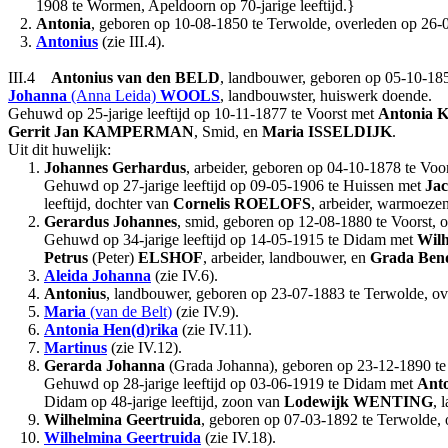
1908 te Wormen, Apeldoorn op 70-jarige leeftijd.}
2.
Antonia
, geboren op 10-08-1850 te Terwolde, overleden op 26-07
3.
Antonius
(zie III.4).
III.4
Antonius
van den BELD
, landbouwer, geboren op 05-10-185
Johanna
(Anna Leida)
WOOLS
, landbouwster, huiswerk doende.
Gehuwd op 25-jarige leeftijd op 10-11-1877 te Voorst met
Antonia
Gerrit Jan
KAMPERMAN
, Smid, en
Maria
ISSELDIJK
.
Uit dit huwelijk:
1.
Johannes Gerhardus
, arbeider, geboren op 04-10-1878 te Voor
Gehuwd op 27-jarige leeftijd op 09-05-1906 te Huissen met
Jac
leeftijd, dochter van
Cornelis
ROELOFS
, arbeider, warmoezen
2.
Gerardus Johannes
, smid, geboren op 12-08-1880 te Voorst, o
Gehuwd op 34-jarige leeftijd op 14-05-1915 te Didam met
Wilh
Petrus
(Peter)
ELSHOF
, arbeider, landbouwer, en
Grada Ben
3.
Aleida Johanna
(zie IV.6).
4.
Antonius
, landbouwer, geboren op 23-07-1883 te Terwolde, ove
5.
Maria
(van de Belt)
(zie IV.9).
6.
Antonia Hen(d)rika
(zie IV.11).
7.
Martinus
(zie IV.12).
8.
Gerarda Johanna
(Grada Johanna), geboren op 23-12-1890 te V
Gehuwd op 28-jarige leeftijd op 03-06-1919 te Didam met
Anto
Didam op 48-jarige leeftijd, zoon van
Lodewijk
WENTING
, 
9.
Wilhelmina Geertruida
, geboren op 07-03-1892 te Terwolde, o
10.
Wilhelmina Geertruida
(zie IV.18).