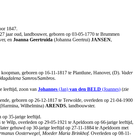
oor 1847.
 27 jaar oud, landbouwer, geboren op 03-05-1770 te Brummen
wer, en
Joanna Geertruida
(Johanna Geertrui)
JANSEN
,
d, koopman, geboren op 16-11-1817 te Plantlune, Hanover, (D).
Vader
 Magdalena Samros/Sambros
.
e leeftijd, zoon van
Johannes
(Jan)
van den BELD
(Joannes)
(zie
doende, geboren op 26-12-1817 te Terwolde, overleden op 21-04-1900
(Harmina, Wilhelmina)
ARENDS
, landbouwster.
p 35-jarige leeftijd.
 te Wilp, overleden op 29-05-1921 te Apeldoorn op 66-jarige leeftijd,
s later gehuwd op 30-jarige leeftijd op 27-11-1884 te Apeldoorn met
rmanus Oosterwegel, Moeder Maria Brinkhof.
Overleden op 08-11-