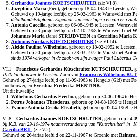
5.
Gerhardus Joannes
KOETSCHRUITER
(zie VI.8).
6.
Jozephina Maria
(Fien), geboren op 18-04-1943 te Leesten, Wa
Gehuwd op 19-jarige leeftijd op 25-02-1963 te Warnsveld met
P
détailhandelsdiploma. Eigenaar van een slagerij en van een zaak 
7.
Antonia Caecilia
, geboren op 06-08-1945 te Leesten, Warnsveld
Gehuwd op 23-jarige leeftijd op 02-10-1968 te Warnsveld met
W
Johannes Maria
(Jans)
STRIJDVEEN
en
Gerridina Maria
K
8.
Antonius Nicolaas
KOETSCHRUITER
(zie VI.14).
9.
Aleida Paulina Wilhelmina
, geboren op 18-02-1952 te Leesten
Gehuwd op 20-jarige leeftijd op 28-03-1972 te Voorst met
Anton
sinds 1974 verkoper in de zaak van zijn zwager Paul Lubertus 
VI.1
Franciscus Gerhardus
Kütschruiter
KUTSCHRUITER
, 
1970 landbouwer te Leesten.
Zoon van
Franciscus Wilhelmus
KUT
Gehuwd op 27-jarige leeftijd op 11-09-1963 te Hengelo (Gld) met
Fr
landbouwer, en
Everdina Frederika
MENTINK
.
Uit dit huwelijk:
1.
Wilhelmus Gerhardus Everlina
, geboren op 30-06-1964 te Hen
2.
Petrus Johannes Theodorus
, geboren op 04-08-1965 te Hengel
3.
Yvonne Antonia Cecilia Elisabeth
, geboren op 05-04-1968 te H
VI.8
Gerhardus Joannes
KOETSCHRUITER
, geboren op 24-0
bij K.B. van 29-10-1974 naamsverandering van "Kutschruiter" in "Ko
Caecilia
BRIL
(zie V.2).
Gehuwd op 26-jarige leeftijd op 22-11-1967 te Groenlo met
Reinera