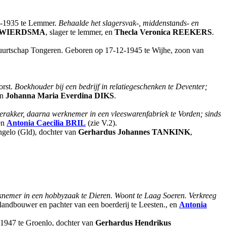
10-1935 te Lemmer.
Behaalde het slagersvak-, middenstands- en
WIERDSMA
, slager te lemmer, en
Thecla Veronica
REEKERS
.
, buurtschap Tongeren. Geboren op 17-12-1945 te Wijhe, zoon van
orst.
Boekhouder bij een bedrijf in relatiegeschenken te Deventer;
en
Johanna Maria Everdina
DIKS
.
erakker, daarna werknemer in een vleeswarenfabriek te Vorden; sinds
 en
Antonia Caecilia
BRIL
(zie V.2).
ngelo (Gld), dochter van
Gerhardus Johannes
TANKINK
,
knemer in een hobbyzaak te Dieren. Woont te Laag Soeren. Verkreeg
 landbouwer en pachter van een boerderij te Leesten., en
Antonia
-1947 te Groenlo, dochter van
Gerhardus Hendrikus