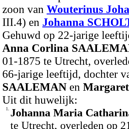
zoon van
Wouterinus Joh
III.4) en
Johanna
SCHOL
Gehuwd op 22-jarige leefti
Anna Corlina
SAALEMA
01-1875 te Utrecht, overle
66-jarige leeftijd, dochter 
SAALEMAN
en
Margare
Uit dit huwelijk:
1.
Johanna Maria Catharin
te Utrecht, overleden op 2