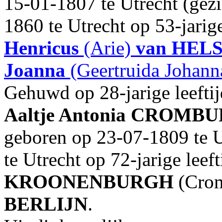
15-01-1807 te Utrecht (gezi
1860 te Utrecht op 53-jarig
Henricus
(Arie)
van HEL
Joanna
(Geertruida Johan
Gehuwd op 28-jarige leefti
Aaltje Antonia
CROMBU
geboren op 23-07-1809 te U
te Utrecht op 72-jarige leef
KROONENBURGH
(Crom
BERLIJN
.