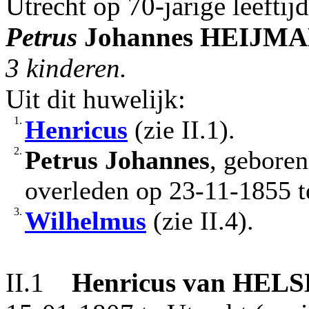
Utrecht op 70-jarige leeftij
Petrus
Johannes
HEIJMA
3 kinderen.
Uit dit huwelijk:
1.
Henricus
(zie II.1).
2.
Petrus Johannes
, geboren
overleden op 23-11-1855 te
3.
Wilhelmus
(zie II.4).
II.1
Henricus
van HEL