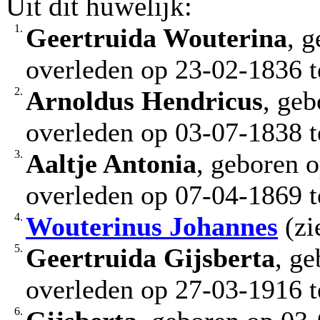
Uit dit huwelijk:
1.
Geertruida Wouterina
, 
overleden op 23-02-1836 t
2.
Arnoldus Hendricus
, geb
overleden op 03-07-1838 t
3.
Aaltje Antonia
, geboren 
overleden op 07-04-1869 te
4.
Wouterinus Johannes
(zie
5.
Geertruida Gijsberta
, g
overleden op 27-03-1916 te
6.