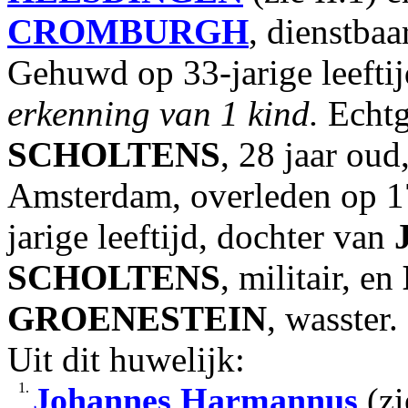
CROMBURGH
, dienstbaar
Gehuwd op 33-jarige leeftij
erkenning van 1 kind.
Echtg
SCHOLTENS
, 28 jaar ou
Amsterdam, overleden op 17
jarige leeftijd, dochter van
SCHOLTENS
, militair, en
GROENESTEIN
, wasster.
Uit dit huwelijk:
1.
Johannes Harmannus
(zi