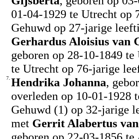
Gijsberta
, geboren op 03-
01-04-1929 te Utrecht op 79
Gehuwd op 27-jarige leeft
Gerhardus Aloisius
van
geboren op 28-10-1849 te 
te Utrecht op 76-jarige leef
7.
Hendrika Johanna
, gebo
overleden op 10-01-1928 te
Gehuwd (1) op 32-jarige le
met
Gerrit Alabertus
va
geboren op 22-03-1856 te 