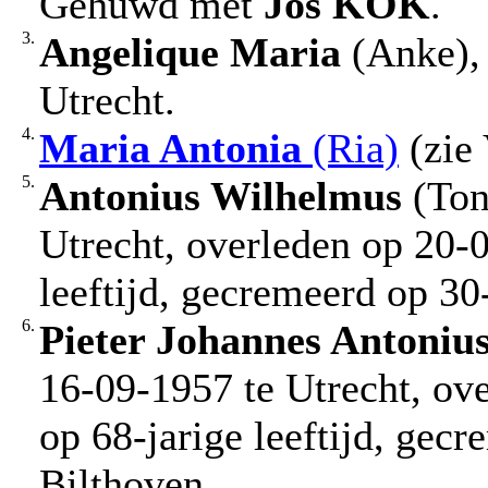
Gehuwd met
Jos
KOK
.
3.
Angelique Maria
(Anke), 
Utrecht.
4.
Maria Antonia
(Ria)
(zie 
5.
Antonius Wilhelmus
(Ton
Utrecht, overleden op 20-0
leeftijd, gecremeerd op 30
6.
Pieter Johannes Antoniu
16-09-1957 te Utrecht, ov
op 68-jarige leeftijd, gec
Bilthoven.