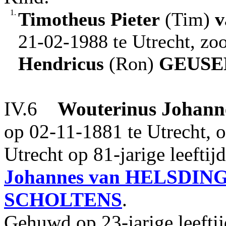
1.
Timotheus Pieter
(Tim)
21-02-1988 te Utrecht, zo
Hendricus
(Ron)
GEUSE
IV.6
Wouterinus Johann
op 02-11-1881 te Utrecht, 
Utrecht op 81-jarige leefti
Johannes
van HELSDIN
SCHOLTENS
.
Gehuwd op 23-jarige leefti