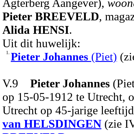
Agterberg Aangever),
woond
Pieter
BREEVELD
, maga
Alida
HENSI
.
Uit dit huwelijk:
1.
Pieter Johannes
(Piet)
(zi
V.9
Pieter Johannes
(Pie
op 15-05-1912 te Utrecht, 
Utrecht op 45-jarige leefti
van HELSDINGEN
(zie I