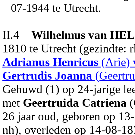
07-1944 te Utrecht.
II.4
Wilhelmus
van HE
1810 te Utrecht (gezindte: 
Adrianus Henricus
(Arie)
Gertrudis Joanna
(Geertru
Gehuwd (1) op 24-jarige lee
met
Geertruida Catriena
(
26 jaar oud, geboren op 13-
nh), overleden op 14-08-183