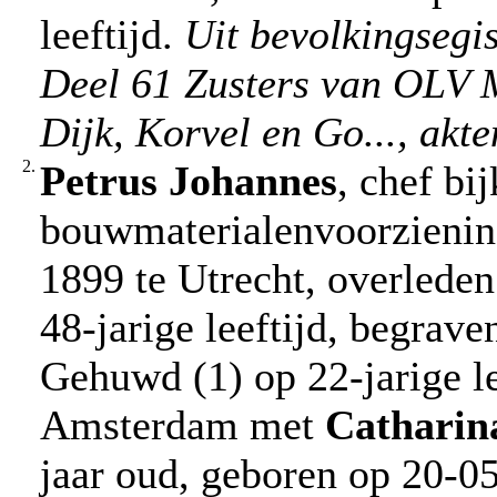
leeftijd.
Uit bevolkingsegi
Deel 61 Zusters van OLV 
Dijk, Korvel en Go..., akt
2.
Petrus Johannes
, chef bi
bouwmaterialenvoorzienin
1899 te Utrecht, overlede
48-jarige leeftijd, begrave
Gehuwd (1) op 22-jarige le
Amsterdam met
Catharin
jaar oud, geboren op 20-0