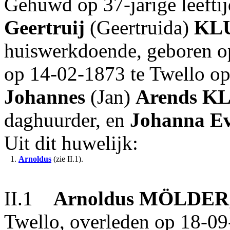
Gehuwd op 37-jarige leefti
Geertruij
(Geertruida)
KL
huiswerkdoende, geboren o
op 14-02-1873 te Twello op 
Johannes
(Jan)
Arends
K
daghuurder, en
Johanna
Ev
Uit dit huwelijk:
1.
Arnoldus
(zie II.1).
II.1
Arnoldus
MÖLDER
Twello, overleden op 18-09