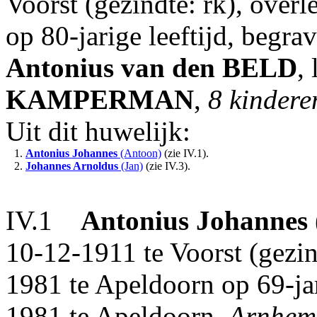
Voorst (gezindte: rk), over
op 80-jarige leeftijd, begra
Antonius
van den BELD
,
KAMPERMAN
,
8 kindere
Uit dit huwelijk:
1.
Antonius Johannes
(Antoon)
(zie IV.1).
2.
Johannes Arnoldus
(Jan)
(zie IV.3).
IV.1
Antonius Johannes
10-12-1911 te Voorst (gezin
1981 te Apeldoorn op 69-jar
1981 te Apeldoorn.
Arnhem