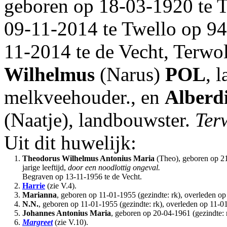
geboren op 18-03-1920 te T
09-11-2014 te Twello op 94-
11-2014 te de Vecht, Terwo
Wilhelmus
(Narus)
POL
, 
melkveehouder., en
Alberd
(Naatje), landbouwster.
Ter
Uit dit huwelijk:
1.
Theodorus Wilhelmus Antonius Maria
(Theo), geboren op 21
jarige leeftijd,
door een noodlottig ongeval.
Begraven op 13-11-1956 te de Vecht.
2.
Harrie
(zie V.4).
3.
Marianna
, geboren op 11-01-1955 (gezindte: rk), overleden o
4.
N.N.
, geboren op 11-01-1955 (gezindte: rk), overleden op 11-0
5.
Johannes Antonius Maria
, geboren op 20-04-1961 (gezindte: r
6.
Margreet
(zie V.10).