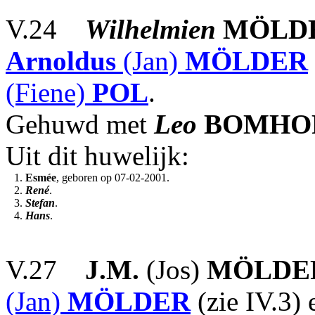
V.24
Wilhelmien
MÖLD
Arnoldus
(Jan)
MÖLDER
(Fiene)
POL
.
Gehuwd met
Leo
BOMHO
Uit dit huwelijk:
1.
Esmée
, geboren op 07-02-2001.
2.
René
.
3.
Stefan
.
4.
Hans
.
V.27
J.M.
(Jos)
MÖLDE
(Jan)
MÖLDER
(zie IV.3)