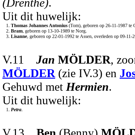
(Drenthe)
.
Uit dit huwelijk:
1.
Thomas Johannes Antonius
(Tom), geboren op 26-11-1987 te 
2.
Bram
, geboren op 13-10-1989 te Norg.
3.
Lisanne
, geboren op 22-01-1992 te Assen, overleden op 09-11-20
V.11
Jan
MÖLDER
, zo
MÖLDER
(zie IV.3) en
Jo
Gehuwd met
Hermien
.
Uit dit huwelijk:
1.
Petra
.
V.13
Ben
(Benny)
MÖL