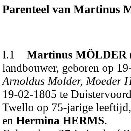
Parenteel van Martinu
I.1
Martinus
MÖLDER
landbouwer, geboren op 19
Arnoldus Molder, Moeder 
19-02-1805 te Duistervoord
Twello op 75-jarige leeftij
en
Hermina
HERMS
.