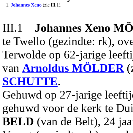
1.
Johannes Xeno
(zie III.1).
III.1
Johannes Xeno
MÖ
te Twello (gezindte: rk), o
Terwolde op 62-jarige leeft
van
Arnoldus
MÖLDER
(
SCHUTTE
.
Gehuwd op 27-jarige leeftij
gehuwd voor de kerk te Du
BELD
(van de Belt), 24 ja