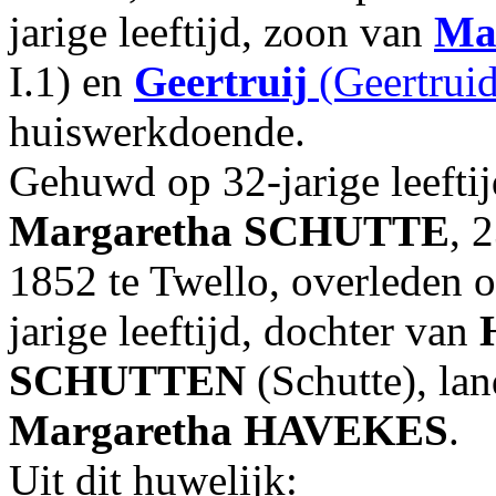
jarige leeftijd, zoon van
Ma
I.1) en
Geertruij
(Geertrui
huiswerkdoende.
Gehuwd op 32-jarige leefti
Margaretha
SCHUTTE
, 
1852 te Twello, overleden 
jarige leeftijd, dochter van
SCHUTTEN
(Schutte), la
Margaretha
HAVEKES
.
Uit dit huwelijk: