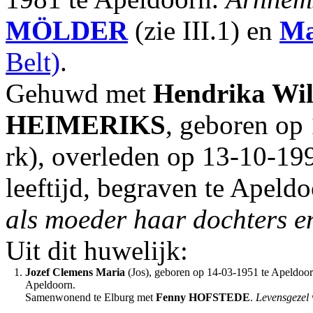
MÖLDER
(zie III.1) en
Ma
Belt)
.
Gehuwd met
Hendrika Wi
HEIMERIKS
, geboren op
rk), overleden op 13-10-19
leeftijd, begraven te Apeld
als moeder haar dochters e
Uit dit huwelijk:
1.
Jozef Clemens Maria
(Jos), geboren op 14-03-1951 te Apeldoorn
Apeldoorn.
Samenwonend te Elburg met
Fenny
HOFSTEDE
.
Levensgezel 