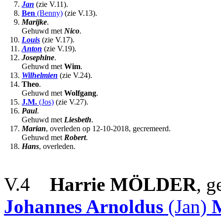
7.
Jan
(zie V.11).
8.
Ben
(Benny)
(zie V.13).
9.
Marijke
.
Gehuwd met
Nico
.
10.
Louis
(zie V.17).
11.
Anton
(zie V.19).
12.
Josephine
.
Gehuwd met
Wim
.
13.
Wilhelmien
(zie V.24).
14.
Theo
.
Gehuwd met
Wolfgang
.
15.
J.M.
(Jos)
(zie V.27).
16.
Paul
.
Gehuwd met
Liesbeth
.
17.
Marian
, overleden op 12-10-2018, gecremeerd.
Gehuwd met
Robert
.
18.
Hans
, overleden.
V.4
Harrie
MÖLDER
, 
Johannes Arnoldus
(Jan)