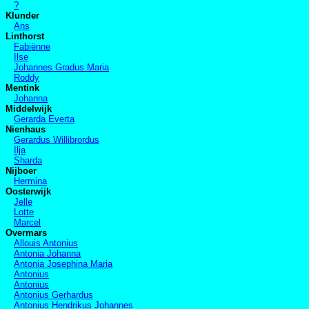
?
Klunder
Ans
Linthorst
Fabiënne
Ilse
Johannes Gradus Maria
Roddy
Mentink
Johanna
Middelwijk
Gerarda Everta
Nienhaus
Gerardus Willibrordus
Ilja
Sharda
Nijboer
Hermina
Oosterwijk
Jelle
Lotte
Marcel
Overmars
Allouis Antonius
Antonia Johanna
Antonia Josephina Maria
Antonius
Antonius
Antonius Gerhardus
Antonius Hendrikus Johannes