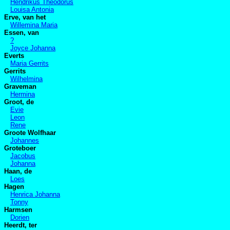
Hendrikus Theodorus
Louisa Antonia
Erve, van het
Willemina Maria
Essen, van
?
Joyce Johanna
Everts
Maria Gerrits
Gerrits
Wilhelmina
Graveman
Hermina
Groot, de
Evie
Leon
Rene
Groote Wolfhaar
Johannes
Groteboer
Jacobus
Johanna
Haan, de
Loes
Hagen
Henrica Johanna
Tonny
Harmsen
Dorien
Heerdt, ter