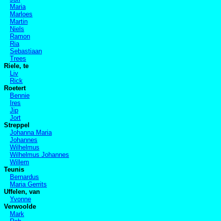
Maria
Marloes
Martin
Niels
Ramon
Ria
Sebastiaan
Trees
Riele, te
Liv
Rick
Roetert
Bennie
Ires
Jip
Jort
Streppel
Johanna Maria
Johannes
Wilhelmus
Wilhelmus Johannes
Willem
Teunis
Bernardus
Maria Gerrits
Uffelen, van
Yvonne
Verwoolde
Mark