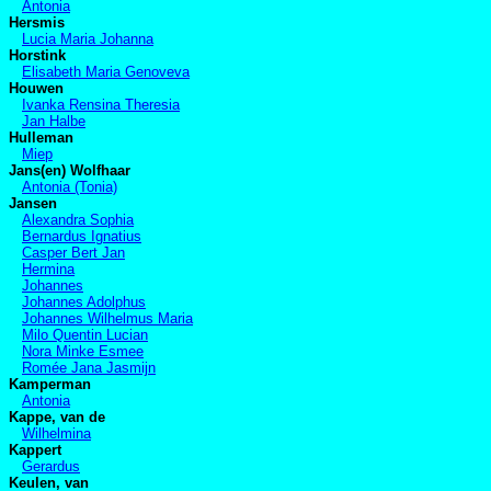
Antonia
Hersmis
Lucia Maria Johanna
Horstink
Elisabeth Maria Genoveva
Houwen
Ivanka Rensina Theresia
Jan Halbe
Hulleman
Miep
Jans(en) Wolfhaar
Antonia (Tonia)
Jansen
Alexandra Sophia
Bernardus Ignatius
Casper Bert Jan
Hermina
Johannes
Johannes Adolphus
Johannes Wilhelmus Maria
Milo Quentin Lucian
Nora Minke Esmee
Romée Jana Jasmijn
Kamperman
Antonia
Kappe, van de
Wilhelmina
Kappert
Gerardus
Keulen, van