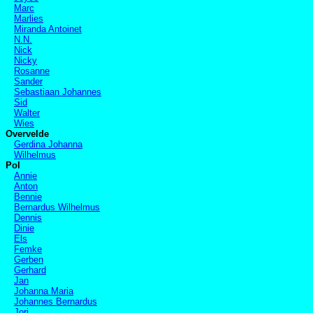
Marc
Marlies
Miranda Antoinet
N.N.
Nick
Nicky
Rosanne
Sander
Sebastiaan Johannes
Sid
Walter
Wies
Overvelde
Gerdina Johanna
Wilhelmus
Pol
Annie
Anton
Bennie
Bernardus Wilhelmus
Dennis
Dinie
Els
Femke
Gerben
Gerhard
Jan
Johanna Maria
Johannes Bernardus
Jori