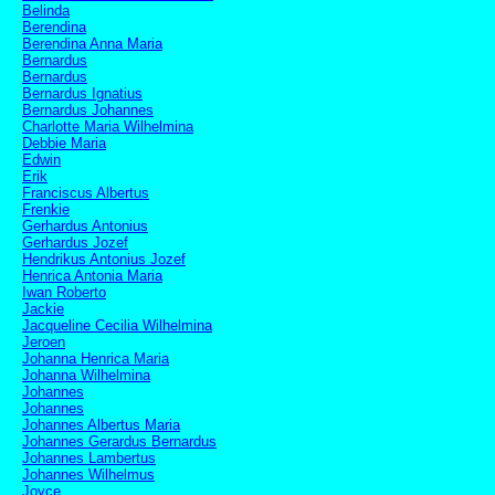
Belinda
Berendina
Berendina Anna Maria
Bernardus
Bernardus
Bernardus Ignatius
Bernardus Johannes
Charlotte Maria Wilhelmina
Debbie Maria
Edwin
Erik
Franciscus Albertus
Frenkie
Gerhardus Antonius
Gerhardus Jozef
Hendrikus Antonius Jozef
Henrica Antonia Maria
Iwan Roberto
Jackie
Jacqueline Cecilia Wilhelmina
Jeroen
Johanna Henrica Maria
Johanna Wilhelmina
Johannes
Johannes
Johannes Albertus Maria
Johannes Gerardus Bernardus
Johannes Lambertus
Johannes Wilhelmus
Joyce