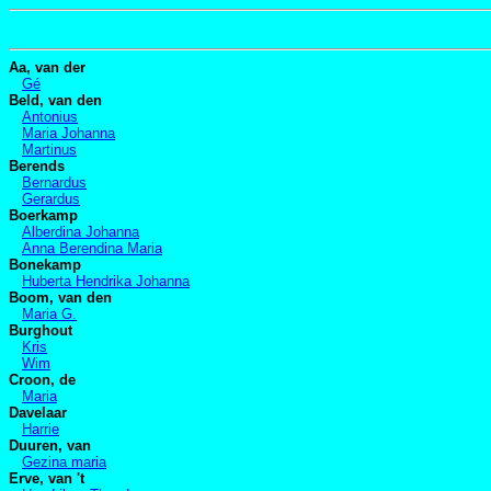
Aa, van der
Gé
Beld, van den
Antonius
Maria Johanna
Martinus
Berends
Bernardus
Gerardus
Boerkamp
Alberdina Johanna
Anna Berendina Maria
Bonekamp
Huberta Hendrika Johanna
Boom, van den
Maria G.
Burghout
Kris
Wim
Croon, de
Maria
Davelaar
Harrie
Duuren, van
Gezina maria
Erve, van 't