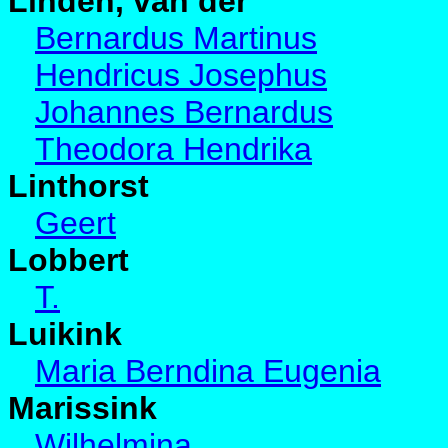
Linden, van der
Bernardus Martinus
Hendricus Josephus
Johannes Bernardus
Theodora Hendrika
Linthorst
Geert
Lobbert
T.
Luikink
Maria Berndina Eugenia
Marissink
Wilhelmina