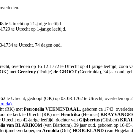
 overleden.
 te Utrecht op 21-jarige leeftijd.
729 te Utrecht op 1-jarige leeftijd.
3-1734 te Utrecht, 74 dagen oud.
recht, overleden op 16-12-1772 te Utrecht op 41-jarige leeftijd, zoon 
 (OK) met
Geertruy
(Truitje)
de GROOT
(Geertruida), 34 jaar oud, ge
62 te Utrecht, gedoopt (OK) op 03-08-1762 te Utrecht, overleden op 29
ruida)
.
echt (RK) met
Petronella
VEENENDAAL
, geboren ca 1743, overlede
voor de kerk te Utrecht (RK) met
Hendrika
(Henrica)
KRAYVANGE
Utrecht op 42-jarige leeftijd, dochter van
Gijsbertus
(Gijsbert)
KRAI
lia
van BLARIKOM
(van Blaricum), 39 jaar oud, geboren op 16-05-1
erij-melkverkoper, en
Arnolda
(Oda)
HOOGELAND
(van Hogeland