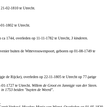
p 21-02-1810 te Utrecht.
-01-1802 te Utrecht.
 ca 1744, overleden op 11-11-1782 te Utrecht,
3 kinderen.
hovenier buiten de Wittevrouwenpoort, geboren op 01-08-1749 te
gje de Rijcke), overleden op 22-11-1805 te Utrecht op 77-jarige
2-01-1727 te Utrecht.
Willem de Groot en Jannigje van der Steen.
in 1753 beiden "buyten de Weerd"
.
.
errit Verheul, Moeder: Maria van Wierst.
Overleden op 01-05-1820