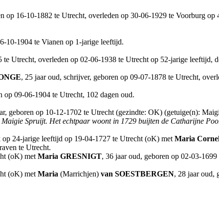
en op 16-10-1882 te Utrecht, overleden op 30-06-1929 te Voorburg op 46
-10-1904 te Vianen op 1-jarige leeftijd.
 te Utrecht, overleden op 02-06-1938 te Utrecht op 52-jarige leeftijd, 
ONGE
, 25 jaar oud, schrijver, geboren op 09-07-1878 te Utrecht, overl
en op 09-06-1904 te Utrecht, 102 dagen oud.
r, geboren op 10-12-1702 te Utrecht (gezindte: OK) (getuige(n): Maigie
Maigie Spruijt. Het echtpaar woont in 1729 buijten de Catharijne Poort
op 24-jarige leeftijd op 19-04-1727 te Utrecht (oK) met
Maria
Cornel
raven te Utrecht.
cht (oK) met
Maria
GRESNIGT
, 36 jaar oud, geboren op 02-03-1699 t
cht (oK) met
Maria
(Marrichjen)
van SOESTBERGEN
, 28 jaar oud,