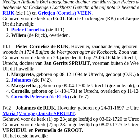
Neeltgen Anthonis Brei naergelatene dochter van Marritgen Pieters de
hebbende tot Cockengen Lockhorst Gerecht, alle mij notaris bekend e
RIJK
(zie I.1) en
Grietjen
(Cornelis)
VEEN
.
Gehuwd voor de kerk op 06-01-1665 te Cockengen (RK) met
Jaepie
Uit dit huwelijk:
1.
Pieter
Cornelisz
(zie III.1).
2.
Willem
(de Rijck), overleden.
III.1
Pieter
Cornelisz
de RIJK
, Hovenier, zaadhandelaar, geboren 
woonde in 1734 Buijten de Weertpoort agter de Koekoeck.
Zoon van
Gehuwd voor de kerk op 29-jarige leeftijd op 23-06-1694 te Utrecht
Utrecht, dochter van
Jan Gerrits
SPRUIJT
, voerman buiten de Wee
Uit dit huwelijk:
1.
Margareta
, geboren op 08-12-1694 te Utrecht, gedoopt (O.K.) te
2.
Johannes
(zie IV.2).
3.
Margaretha
, geboren op 09-04-1700 te Utrecht (gezindte: ok), 
4.
Cornelis
, geboren op 14-10-1701 te Utrecht, overleden op 11-12
5.
Cornelis
Petersen
(de Rijck)
(zie IV.7).
IV.2
Johannes
de RIJK
, Hovenier, geboren op 24-01-1697 te Utrec
Maria
(Marrigje)
Jansdr
SPRUIJT
.
Gehuwd voor de kerk (1) op 23-jarige leeftijd op 03-02-1720 te Utr
Gehuwd voor de kerk (2) op 28-jarige leeftijd op 08-09-1725 te Utr
VERHEUL
en
Petronella
de GROOT
.
Uit het eerste huwelijk: