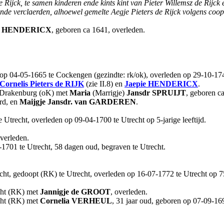
 Rijck, te samen kinderen ende kints kint van Pieter Willemsz de Rijck
nde verclaerden, alhoewel gemelte Aegje Pieters de Rijck volgens coo
HENDERICX
, geboren ca 1641, overleden.
op 04-05-1665 te Cockengen (gezindte: rk/ok), overleden op 29-10-1747 
Cornelis Pieters
de RIJK
(zie II.8) en
Jaepie
HENDERICX
.
, Drakenburg (oK) met
Maria
(Marrigje)
Jansdr
SPRUIJT
, geboren c
rd, en
Maijgje Jansdr.
van GARDEREN
.
 Utrecht, overleden op 09-04-1700 te Utrecht op 5-jarige leeftijd.
overleden.
-1701 te Utrecht, 58 dagen oud, begraven te Utrecht.
ht, gedoopt (RK) te Utrecht, overleden op 16-07-1772 te Utrecht op 75
echt (RK) met
Jannigje
de GROOT
, overleden.
echt (RK) met
Cornelia
VERHEUL
, 31 jaar oud, geboren op 07-09-16