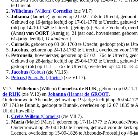
te Utrecht.
2.
Wilhelmus
(Willem)
Cornelisz
(zie VI.7).
3.
Johanna
(Jannetje), geboren op 21-02-1758 te Utrecht, gedoopt t
Gehuwd op 19-jarige leeftijd op 17-01-1778 te Utrecht, gehuwd
(ok) op 14-10-1748 te Utrecht (getuige(n): Saartje Verheul), over
(Anna)
van OORT
(Annigje), 21 jaar oud, hovenierster, gebore
61-jarige leeftijd,
11 kinderen.
}
4.
Cornelis
, geboren op 03-06-1760 te Utrecht, gedoopt (ok) te Utr
5.
Jacobus
, geboren op 24-12-1762 te Utrecht, overleden voor 176
6.
Petronella
, hovenierster, geboren op 07-02-1764 te Utrecht, gedo
Gehuwd op 28-jarige leeftijd op 29-04-1792 te Utrecht, gehuwd
gedoopt (ok) op 11-11-1767 te Utrecht, overleden op 14-10-1814 te
7.
Jacobus
(Cobus)
(zie VI.15).
8.
Petrus
(Peter, Pet) (Pieter)
(zie VI.17).
VI.7
Wilhelmus
(Willem)
Cornelisz
de RIJK
, geboren op 02-11-1
de RIJK
(zie V.12) en
Johanna
(Hanna)
de GROOT
.
Ondertrouwd te Abcoude, gehuwd op 19-jarige leeftijd op 30-04-17
07-1743 te Bunnik, gedoopt te Bunnik, overleden op 12-07-1835 te Ab
Uit dit huwelijk:
1.
Crelis Willem
(Cornelis)
(zie VII.7).
2.
Maria
(Matje) (Mary), geboren op 17-11-1777 te Abcoude-Proostd
Ondertrouwd op 29-04-1803 te Loenen, gehuwd voor de kerk op 2
Loenen, overleden op 15-09-1826 te Abcoude-Proostdij op 46-jarig