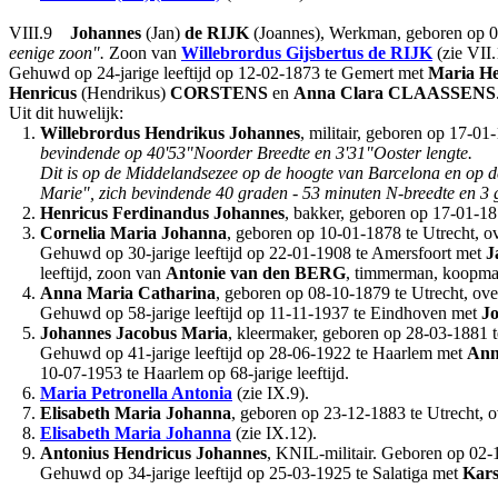
VIII.9
Johannes
(Jan)
de RIJK
(Joannes), Werkman, geboren op 06-
eenige zoon".
Zoon van
Willebrordus Gijsbertus
de RIJK
(zie VII
Gehuwd op 24-jarige leeftijd op 12-02-1873 te Gemert met
Maria He
Henricus
(Hendrikus)
CORSTENS
en
Anna Clara
CLAASSENS
Uit dit huwelijk:
1.
Willebrordus Hendrikus Johannes
, militair, geboren op 17-01
bevindende op 40'53"Noorder Breedte en 3'31"Ooster lengte.
Dit is op de Middelandsezee op de hoogte van Barcelona en op 
Marie", zich bevindende 40 graden - 53 minuten N-breedte en 3
2.
Henricus Ferdinandus Johannes
, bakker, geboren op 17-01-18
3.
Cornelia Maria Johanna
, geboren op 10-01-1878 te Utrecht, o
Gehuwd op 30-jarige leeftijd op 22-01-1908 te Amersfoort met
J
leeftijd, zoon van
Antonie
van den BERG
, timmerman, koopma
4.
Anna Maria Catharina
, geboren op 08-10-1879 te Utrecht, ove
Gehuwd op 58-jarige leeftijd op 11-11-1937 te Eindhoven met
J
5.
Johannes Jacobus Maria
, kleermaker, geboren op 28-03-1881 t
Gehuwd op 41-jarige leeftijd op 28-06-1922 te Haarlem met
Ann
10-07-1953 te Haarlem op 68-jarige leeftijd.
6.
Maria Petronella Antonia
(zie IX.9).
7.
Elisabeth Maria Johanna
, geboren op 23-12-1883 te Utrecht, 
8.
Elisabeth Maria Johanna
(zie IX.12).
9.
Antonius Hendricus Johannes
, KNIL-militair. Geboren op 02-1
Gehuwd op 34-jarige leeftijd op 25-03-1925 te Salatiga met
Kars