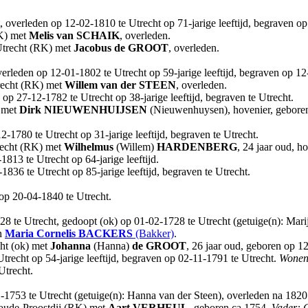
, overleden op 12-02-1810 te Utrecht op 71-jarige leeftijd, begraven o
RK) met
Melis
van SCHAIK
, overleden.
 Utrecht (RK) met
Jacobus
de GROOT
, overleden.
verleden op 12-01-1802 te Utrecht op 59-jarige leeftijd, begraven op 12
trecht (RK) met
Willem
van der STEEN
, overleden.
op 27-12-1782 te Utrecht op 38-jarige leeftijd, begraven te Utrecht.
) met
Dirk
NIEUWENHUIJSEN
(Nieuwenhuysen), hovenier, geboren
-1780 te Utrecht op 31-jarige leeftijd, begraven te Utrecht.
trecht (RK) met
Wilhelmus
(Willem)
HARDENBERG
, 24 jaar oud, 
813 te Utrecht op 64-jarige leeftijd.
836 te Utrecht op 85-jarige leeftijd, begraven te Utrecht.
 op 20-04-1840 te Utrecht.
8 te Utrecht, gedoopt (ok) op 01-02-1728 te Utrecht (getuige(n): Marij
en
Maria
Cornelis
BACKERS
(Bakker)
.
cht (ok) met
Johanna
(Hanna)
de GROOT
, 26 jaar oud, geboren op 1
recht op 54-jarige leeftijd, begraven op 02-11-1791 te Utrecht.
Wonen 
Utrecht.
-1753 te Utrecht (getuige(n): Hanna van der Steen), overleden na 1820
coude-Proostdij (RK) met
Aart
VERHEUL
, geboren ca 1754.
Vader: G