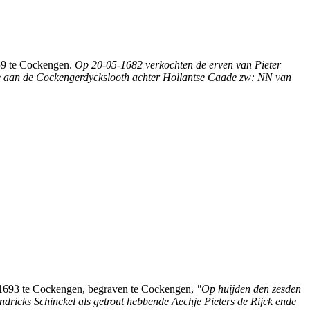
59 te Cockengen.
Op 20-05-1682 verkochten de erven van Pieter
nde aan de Cockengerdyckslooth achter Hollantse Caade zw: NN van
 1693 te Cockengen, begraven te Cockengen,
"Op huijden den zesden
ndricks Schinckel als getrout hebbende Aechje Pieters de Rijck ende