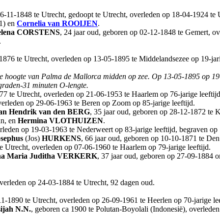
11-1848 te Utrecht, gedoopt te Utrecht, overleden op 18-04-1924 te Ut
.1) en
Cornelia
van ROOIJEN
.
lena
CORSTENS
, 24 jaar oud, geboren op 02-12-1848 te Gemert, ove
.
-1876 te Utrecht, overleden op 13-05-1895 te Middelandsezee op 19-jari
de hoogte van Palma de Mallorca midden op zee.
Op 13-05-1895 op 19-j
 graden-31 minuten O-lengte.
77 te Utrecht, overleden op 21-06-1953 te Haarlem op 76-jarige leeftij
verleden op 29-06-1963 te Beren op Zoom op 85-jarige leeftijd.
an Hendrik
van den BERG
, 35 jaar oud, geboren op 28-12-1872 te
n, en
Hermina
VLOTHUIZEN
.
rleden op 19-03-1963 te Nederweert op 83-jarige leeftijd, begraven o
osephus
(Jos)
HURKENS
, 66 jaar oud, geboren op 10-10-1871 te Den
e Utrecht, overleden op 07-06-1960 te Haarlem op 79-jarige leeftijd.
a Maria Juditha
VERKERK
, 37 jaar oud, geboren op 27-09-1884 
overleden op 24-03-1884 te Utrecht, 92 dagen oud.
1-1890 te Utrecht, overleden op 26-09-1961 te Heerlen op 70-jarige lee
ijah
N.N.
, geboren ca 1900 te Polutan-Boyolali (Indonesië), overlede