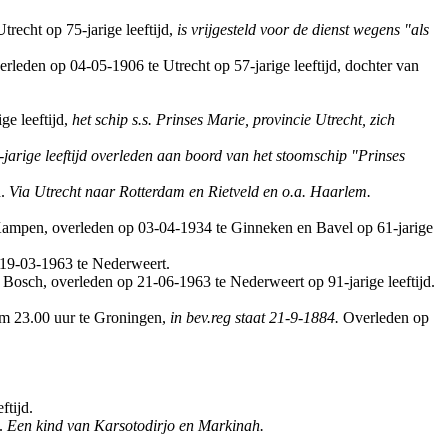
recht op 75-jarige leeftijd,
is vrijgesteld voor de dienst wegens "als
rleden op 04-05-1906 te Utrecht op 57-jarige leeftijd, dochter van
ge leeftijd,
het schip s.s. Prinses Marie, provincie Utrecht, zich
arige leeftijd overleden aan boord van het stoomschip "Prinses
d.
Via Utrecht naar Rotterdam en Rietveld en o.a. Haarlem.
 Kampen, overleden op 03-04-1934 te Ginneken en Bavel op 61-jarige
p 19-03-1963 te Nederweert.
 Bosch, overleden op 21-06-1963 te Nederweert op 91-jarige leeftijd.
om 23.00 uur te Groningen,
in bev.reg staat 21-9-1884.
Overleden op
ftijd.
n.
Een kind van Karsotodirjo en Markinah.