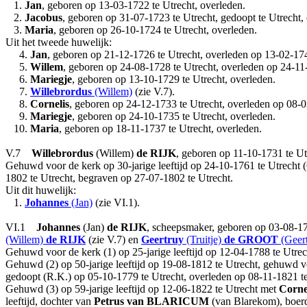
1.
Jan
, geboren op 13-03-1722 te Utrecht, overleden.
2.
Jacobus
, geboren op 31-07-1723 te Utrecht, gedoopt te Utrecht,
3.
Maria
, geboren op 26-10-1724 te Utrecht, overleden.
Uit het tweede huwelijk:
4.
Jan
, geboren op 21-12-1726 te Utrecht, overleden op 13-02-1748
5.
Willem
, geboren op 24-08-1728 te Utrecht, overleden op 24-11-1
6.
Mariegje
, geboren op 13-10-1729 te Utrecht, overleden.
7.
Willebrordus
(Willem)
(zie V.7).
8.
Cornelis
, geboren op 24-12-1733 te Utrecht, overleden op 08-0
9.
Mariegje
, geboren op 24-10-1735 te Utrecht, overleden.
10.
Maria
, geboren op 18-11-1737 te Utrecht, overleden.
V.7
Willebrordus
(Willem)
de RIJK
, geboren op 11-10-1731 te Ut
Gehuwd voor de kerk op 30-jarige leeftijd op 24-10-1761 te Utrecht
1802 te Utrecht, begraven op 27-07-1802 te Utrecht.
Uit dit huwelijk:
1.
Johannes
(Jan)
(zie VI.1).
VI.1
Johannes
(Jan)
de RIJK
, scheepsmaker, geboren op 03-08-17
(Willem)
de RIJK
(zie V.7) en
Geertruy
(Truitje)
de GROOT
(Geert
Gehuwd voor de kerk (1) op 25-jarige leeftijd op 12-04-1788 te Utr
Gehuwd (2) op 50-jarige leeftijd op 19-08-1812 te Utrecht, gehuwd 
gedoopt (R.K.) op 05-10-1779 te Utrecht, overleden op 08-11-1821 te 
Gehuwd (3) op 59-jarige leeftijd op 12-06-1822 te Utrecht met
Corne
leeftijd, dochter van
Petrus
van BLARICUM
(van Blarekom), boerd