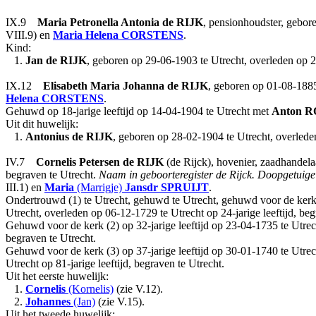
IX.9
Maria Petronella Antonia
de RIJK
, pensionhoudster, gebor
VIII.9) en
Maria Helena
CORSTENS
.
Kind:
1.
Jan
de RIJK
, geboren op 29-06-1903 te Utrecht, overleden op 26
IX.12
Elisabeth Maria Johanna
de RIJK
, geboren op 01-08-1885
Helena
CORSTENS
.
Gehuwd op 18-jarige leeftijd op 14-04-1904 te Utrecht met
Anton
R
Uit dit huwelijk:
1.
Antonius
de RIJK
, geboren op 28-02-1904 te Utrecht, overled
IV.7
Cornelis
Petersen
de RIJK
(de Rijck), hovenier, zaadhandelaa
begraven te Utrecht.
Naam in geboorteregister de Rijck. Doopgetuige 
III.1) en
Maria
(Marrigje)
Jansdr
SPRUIJT
.
Ondertrouwd (1) te Utrecht, gehuwd te Utrecht, gehuwd voor de kerk 
Utrecht, overleden op 06-12-1729 te Utrecht op 24-jarige leeftijd, beg
Gehuwd voor de kerk (2) op 32-jarige leeftijd op 23-04-1735 te Utre
begraven te Utrecht.
Gehuwd voor de kerk (3) op 37-jarige leeftijd op 30-01-1740 te Utre
Utrecht op 81-jarige leeftijd, begraven te Utrecht.
Uit het eerste huwelijk:
1.
Cornelis
(Kornelis)
(zie V.12).
2.
Johannes
(Jan)
(zie V.15).
Uit het tweede huwelijk: