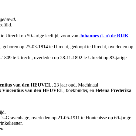
gehuwd.
eftijd.
e Utrecht op 59-jarige leeftijd, zoon van
Johannes
(Jan)
de RIJK
d, geboren op 25-03-1814 te Utrecht, gedoopt te Utrecht, overleden op
8-1809 te Utrecht, overleden op 28-11-1892 te Utrecht op 83-jarige
entius
van den HEUVEL
, 23 jaar oud, Machinaal
 Vincentius
van den HEUVEL
, boekbinder, en
Helena Frederika
jd.
te 's-Gravenhage, overleden op 21-05-1911 te Hontenisse op 69-jarige
inkelierster.
en.