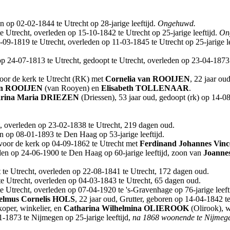
n op 02-02-1844 te Utrecht op 28-jarige leeftijd.
Ongehuwd.
e Utrecht, overleden op 15-10-1842 te Utrecht op 25-jarige leeftijd.
On
09-1819 te Utrecht, overleden op 11-03-1845 te Utrecht op 25-jarige le
p 24-07-1813 te Utrecht, gedoopt te Utrecht, overleden op 23-04-1873 t
voor de kerk te Utrecht (RK) met
Cornelia
van ROOIJEN
, 22 jaar ou
n ROOIJEN
(van Rooyen) en
Elisabeth
TOLLENAAR
.
rina Maria
DRIEZEN
(Driessen), 53 jaar oud, gedoopt (rk) op 14-0
t, overleden op 23-02-1838 te Utrecht, 219 dagen oud.
n op 08-01-1893 te Den Haag op 53-jarige leeftijd.
voor de kerk op 04-09-1862 te Utrecht met
Ferdinand Johannes Vinc
en op 24-06-1900 te Den Haag op 60-jarige leeftijd, zoon van
Joannes
 te Utrecht, overleden op 22-08-1841 te Utrecht, 172 dagen oud.
te Utrecht, overleden op 04-03-1843 te Utrecht, 65 dagen oud.
e Utrecht, overleden op 07-04-1920 te 's-Gravenhage op 76-jarige leefti
elmus Cornelis
HOLS
, 22 jaar oud, Grutter, geboren op 14-04-1842 
koper, winkelier, en
Catharina Wilhelmina
OLIEROOK
(Olirook), w
-1873 te Nijmegen op 25-jarige leeftijd,
na 1868 woonende te Nijmeg