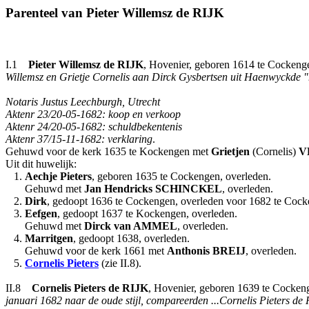
Parenteel van Pieter Willemsz de RIJK
I.1
Pieter
Willemsz
de RIJK
, Hovenier, geboren 1614 te Cockeng
Willemsz en Grietje Cornelis aan Dirck Gysbertsen uit Haenwyckde "
Notaris Justus Leechburgh, Utrecht
Aktenr 23/20-05-1682: koop en verkoop
Aktenr 24/20-05-1682: schuldbekentenis
Aktenr 37/15-11-1682: verklaring
.
Gehuwd voor de kerk 1635 te Kockengen met
Grietjen
(Cornelis)
V
Uit dit huwelijk:
1.
Aechje Pieters
, geboren 1635 te Cockengen, overleden.
Gehuwd met
Jan Hendricks
SCHINCKEL
, overleden.
2.
Dirk
, gedoopt 1636 te Cockengen, overleden voor 1682 te Cock
3.
Eefgen
, gedoopt 1637 te Kockengen, overleden.
Gehuwd met
Dirck
van AMMEL
, overleden.
4.
Marritgen
, gedoopt 1638, overleden.
Gehuwd voor de kerk 1661 met
Anthonis
BREIJ
, overleden.
5.
Cornelis Pieters
(zie II.8).
II.8
Cornelis Pieters
de RIJK
, Hovenier, geboren 1639 te Cocken
januari 1682 naar de oude stijl, compareerden ...Cornelis Pieters d