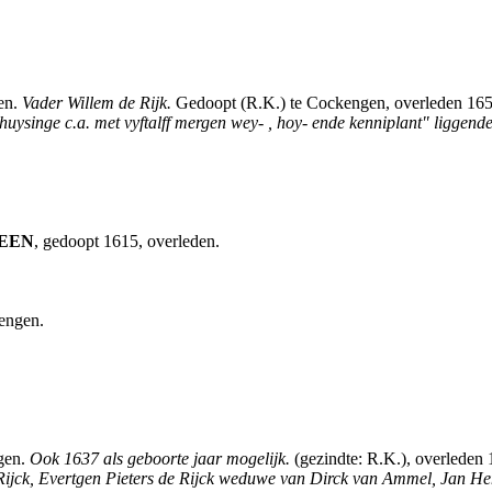
en.
Vader Willem de Rijk.
Gedoopt (R.K.) te Cockengen, overleden 16
huysinge c.a. met vyftalff mergen wey- , hoy- ende kenniplant" ligge
EEN
, gedoopt 1615, overleden.
engen.
gen.
Ook 1637 als geboorte jaar mogelijk.
(gezindte: R.K.), overleden
e Rijck, Evertgen Pieters de Rijck weduwe van Dirck van Ammel, Jan He