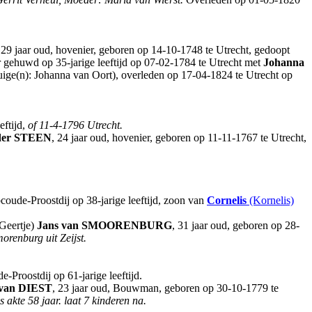
 29 jaar oud, hovenier, geboren op 14-10-1748 te Utrecht, gedoopt
er gehuwd op 35-jarige leeftijd op 07-02-1784 te Utrecht met
Johanna
tuige(n): Johanna van Oort), overleden op 17-04-1824 te Utrecht op
eftijd,
of 11-4-1796 Utrecht.
der STEEN
, 24 jaar oud, hovenier, geboren op 11-11-1767 te Utrecht,
coude-Proostdij op 38-jarige leeftijd, zoon van
Cornelis
(Kornelis)
Geertje)
Jans
van SMOORENBURG
, 31 jaar oud, geboren op 28-
orenburg uit Zeijst.
Proostdij op 61-jarige leeftijd.
van DIEST
, 23 jaar oud, Bouwman, geboren op 30-10-1779 te
s akte 58 jaar.
laat 7 kinderen na.