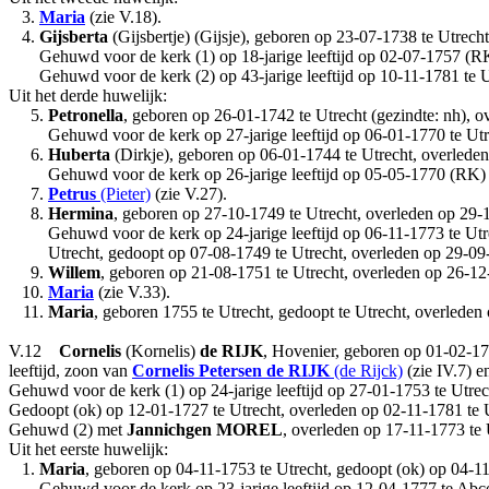
3.
Maria
(zie V.18).
4.
Gijsberta
(Gijsbertje) (Gijsje), geboren op 23-07-1738 te Utrecht
Gehuwd voor de kerk (1) op 18-jarige leeftijd op 02-07-1757 (
Gehuwd voor de kerk (2) op 43-jarige leeftijd op 10-11-1781 te
Uit het derde huwelijk:
5.
Petronella
, geboren op 26-01-1742 te Utrecht (gezindte: nh), o
Gehuwd voor de kerk op 27-jarige leeftijd op 06-01-1770 te U
6.
Huberta
(Dirkje), geboren op 06-01-1744 te Utrecht, overleden 
Gehuwd voor de kerk op 26-jarige leeftijd op 05-05-1770 (RK
7.
Petrus
(Pieter)
(zie V.27).
8.
Hermina
, geboren op 27-10-1749 te Utrecht, overleden op 29-12
Gehuwd voor de kerk op 24-jarige leeftijd op 06-11-1773 te U
Utrecht, gedoopt op 07-08-1749 te Utrecht, overleden op 29-09-1
9.
Willem
, geboren op 21-08-1751 te Utrecht, overleden op 26-12-1
10.
Maria
(zie V.33).
11.
Maria
, geboren 1755 te Utrecht, gedoopt te Utrecht, overleden
V.12
Cornelis
(Kornelis)
de RIJK
, Hovenier, geboren op 01-02-172
leeftijd, zoon van
Cornelis
Petersen
de RIJK
(de Rijck)
(zie IV.7) 
Gehuwd voor de kerk (1) op 24-jarige leeftijd op 27-01-1753 te Utre
Gedoopt (ok) op 12-01-1727 te Utrecht, overleden op 02-11-1781 te Ut
Gehuwd (2) met
Jannichgen
MOREL
, overleden op 17-11-1773 te 
Uit het eerste huwelijk:
1.
Maria
, geboren op 04-11-1753 te Utrecht, gedoopt (ok) op 04-11
Gehuwd voor de kerk op 23-jarige leeftijd op 12-04-1777 te Ab