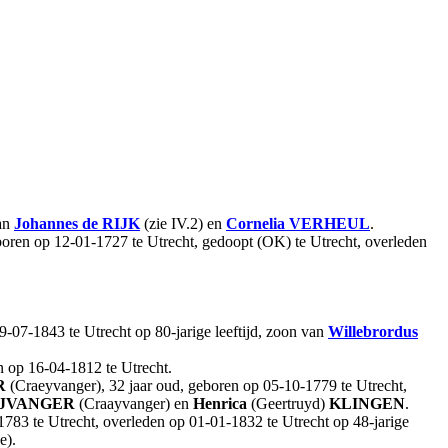
van
Johannes
de RIJK
(zie IV.2) en
Cornelia
VERHEUL
.
boren op 12-01-1727 te Utrecht, gedoopt (OK) te Utrecht, overleden
-07-1843 te Utrecht op 80-jarige leeftijd, zoon van
Willebrordus
n op 16-04-1812 te Utrecht.
R
(Craeyvanger), 32 jaar oud, geboren op 05-10-1779 te Utrecht,
JVANGER
(Craayvanger) en
Henrica
(Geertruyd)
KLINGEN
.
783 te Utrecht, overleden op 01-01-1832 te Utrecht op 48-jarige
e).