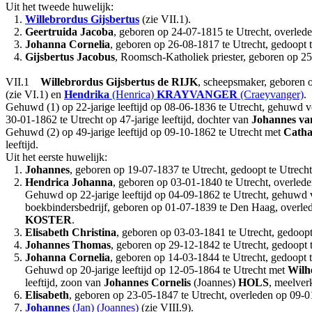
Uit het tweede huwelijk:
1.
Willebrordus Gijsbertus
(zie VII.1).
2.
Geertruida Jacoba
, geboren op 24-07-1815 te Utrecht, overlede
3.
Johanna Cornelia
, geboren op 26-08-1817 te Utrecht, gedoopt t
4.
Gijsbertus Jacobus
, Roomsch-Katholiek priester, geboren op 25-
VII.1
Willebrordus Gijsbertus
de RIJK
, scheepsmaker, geboren o
(zie VI.1) en
Hendrika
(Henrica)
KRAYVANGER
(Craeyvanger)
.
Gehuwd (1) op 22-jarige leeftijd op 08-06-1836 te Utrecht, gehuwd 
30-01-1862 te Utrecht op 47-jarige leeftijd, dochter van
Johannes
va
Gehuwd (2) op 49-jarige leeftijd op 09-10-1862 te Utrecht met
Catha
leeftijd.
Uit het eerste huwelijk:
1.
Johannes
, geboren op 19-07-1837 te Utrecht, gedoopt te Utrech
2.
Hendrica Johanna
, geboren op 03-01-1840 te Utrecht, overlede
Gehuwd op 22-jarige leeftijd op 04-09-1862 te Utrecht, gehuwd 
boekbindersbedrijf, geboren op 01-07-1839 te Den Haag, overled
KOSTER
.
3.
Elisabeth Christina
, geboren op 03-03-1841 te Utrecht, gedoopt
4.
Johannes Thomas
, geboren op 29-12-1842 te Utrecht, gedoopt 
5.
Johanna Cornelia
, geboren op 14-03-1844 te Utrecht, gedoopt t
Gehuwd op 20-jarige leeftijd op 12-05-1864 te Utrecht met
Wilh
leeftijd, zoon van
Johannes Cornelis
(Joannes)
HOLS
, meelver
6.
Elisabeth
, geboren op 23-05-1847 te Utrecht, overleden op 09-01
7.
Johannes
(Jan) (Joannes)
(zie VIII.9).