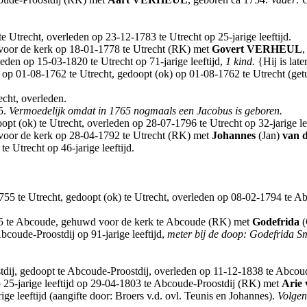
e Utrecht, overleden op 23-12-1783 te Utrecht op 25-jarige leeftijd.
 voor de kerk op 18-01-1778 te Utrecht (RK) met
Govert
VERHEUL
,
leden op 15-03-1820 te Utrecht op 71-jarige leeftijd,
1 kind.
{Hij is lat
n op 01-08-1762 te Utrecht, gedoopt (ok) op 01-08-1762 te Utrecht (ge
echt, overleden.
5.
Vermoedelijk omdat in 1765 nogmaals een Jacobus is geboren.
opt (ok) te Utrecht, overleden op 28-07-1796 te Utrecht op 32-jarige le
 voor de kerk op 28-04-1792 te Utrecht (RK) met
Johannes
(Jan)
van 
 Utrecht op 46-jarige leeftijd.
755 te Utrecht, gedoopt (ok) te Utrecht, overleden op 08-02-1794 te Ab
75 te Abcoude, gehuwd voor de kerk te Abcoude (RK) met
Godefrida
(
coude-Proostdij op 91-jarige leeftijd,
meter bij de doop: Godefrida Sm
ij, gedoopt te Abcoude-Proostdij, overleden op 11-12-1838 te Abcoude-
5-jarige leeftijd op 29-04-1803 te Abcoude-Proostdij (RK) met
Arie
e leeftijd (aangifte door: Broers v.d. ovl. Teunis en Johannes).
Volgen