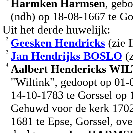
Harmken
Harmsen
, geb
(ndh) op 18-08-1667 te Gor
Uit het derde huwelijk:
2.
Geesken Hendricks
(zie I
3.
Jan Hendrijks
BOSLO
(z
4.
Aalbert Hendericks
WIL
"Wiltink", gedoopt op 01-
14-10-1783 te Gorssel op 1
Gehuwd voor de kerk 170
1681 te Epse, Gorssel, ove