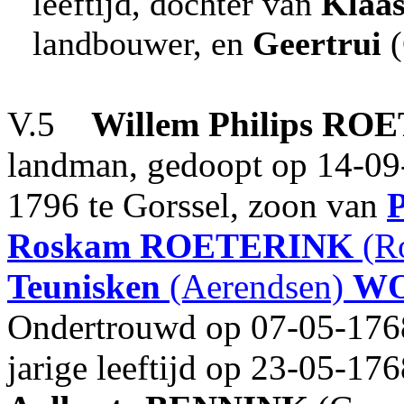
leeftijd, dochter van
Klaa
landbouwer, en
Geertrui
(
V.5
Willem
Philips
ROE
landman, gedoopt op 14-09-
1796 te Gorssel, zoon van
P
Roskam
ROETERINK
(Ro
Teunisken
(Aerendsen)
WO
Ondertrouwd op 07-05-1768
jarige leeftijd op 23-05-17