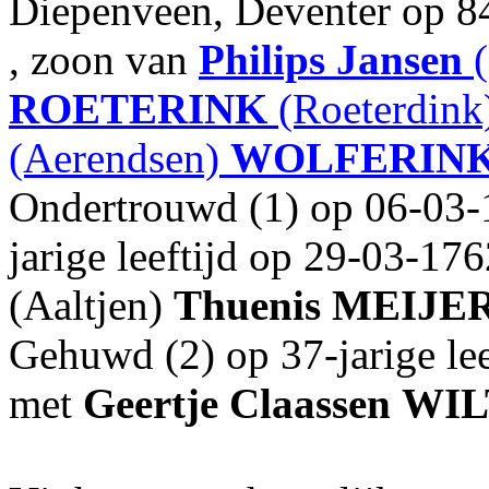
Diepenveen, Deventer op 84-
, zoon van
Philips Jansen
(
ROETERINK
(Roeterdink
(Aerendsen)
WOLFERIN
Ondertrouwd (1) op 06-03-
jarige leeftijd op 29-03-17
(Aaltjen)
Thuenis
MEIJE
Gehuwd (2) op 37-jarige lee
met
Geertje Claassen
WIL