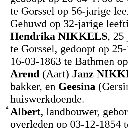
te Gorssel op 56-jarige leef
Gehuwd op 32-jarige leeft
Hendrika
NIKKELS
, 25
te Gorssel, gedoopt op 25-
16-03-1863 te Bathmen op 7
Arend
(Aart)
Janz
NIKK
bakker, en
Geesina
(Gersi
huiswerkdoende.
4.
Albert
, landbouwer, gebor
overleden op 03-12-1854 t