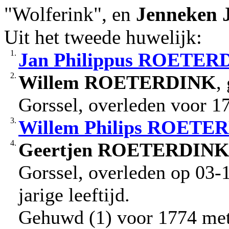
"Wolferink", en
Jenneken
Uit het tweede huwelijk:
1.
Jan
Philippus
ROETER
2.
Willem
ROETERDINK
,
Gorssel, overleden voor 1
3.
Willem
Philips
ROETER
4.
Geertjen
ROETERDIN
Gorssel, overleden op 03-
jarige leeftijd.
Gehuwd (1) voor 1774 me