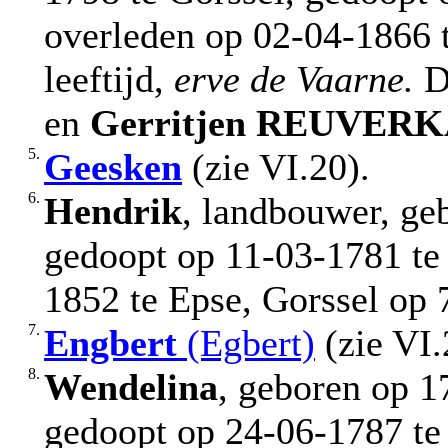
overleden op 02-04-1866 t
leeftijd,
erve de Vaarne.
D
en
Gerritjen
REUVERK
5.
Geesken
(zie VI.20).
6.
Hendrik
, landbouwer, ge
gedoopt op 11-03-1781 te 
1852 te Epse, Gorssel op 7
7.
Engbert
(Egbert)
(zie VI.
8.
Wendelina
, geboren op 1
gedoopt op 24-06-1787 te