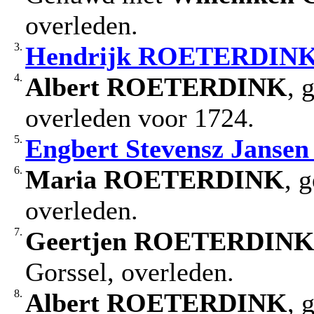
overleden.
3.
Hendrijk
ROETERDIN
4.
Albert
ROETERDINK
, 
overleden voor 1724.
5.
Engbert
Stevensz Jansen
6.
Maria
ROETERDINK
, 
overleden.
7.
Geertjen
ROETERDIN
Gorssel, overleden.
8.
Albert
ROETERDINK
, 