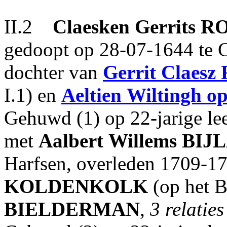
II.2
Claesken
Gerrits
R
gedoopt op 28-07-1644 te G
dochter van
Gerrit
Claesz
I.1) en
Aeltien
Wiltingh
o
Gehuwd (1) op 22-jarige lee
met
Aalbert
Willems
BIJ
Harfsen, overleden 1709-1
KOLDENKOLK
(op het B
BIELDERMAN
,
3 relaties