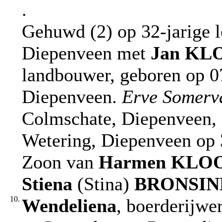
.
Gehuwd (2) op 32-jarige l
Diepenveen met
Jan
KL
landbouwer, geboren op 0
Diepenveen.
Erve Somerv
Colmschate, Diepenveen, 
Wetering, Diepenveen op 3
Zoon van
Harmen
KLO
Stiena
(Stina)
BRONSIN
10.
Wendeliena
, boerderijw