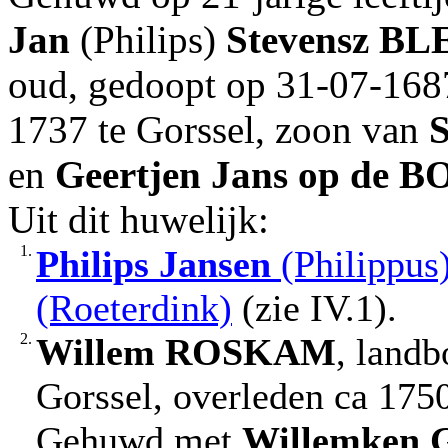
Jan
(Philips)
Stevensz
BL
oud, gedoopt op 31-07-1687
1737 te Gorssel, zoon van
S
en
Geertjen Jans
op de 
Uit dit huwelijk:
1.
Philips Jansen
(Philippus
(Roeterdink)
(zie IV.1).
2.
Willem
ROSKAM
, land
Gorssel, overleden ca 1750
Gehuwd met
Willemken