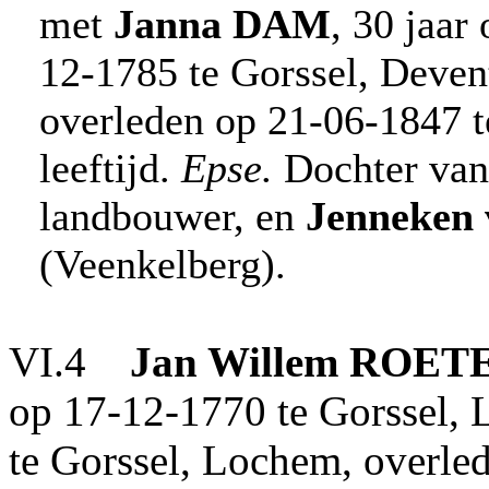
met
Janna
DAM
, 30 jaar
12-1785 te Gorssel, Deven
overleden op 21-06-1847 t
leeftijd.
Epse.
Dochter va
landbouwer, en
Jenneken
(Veenkelberg).
VI.4
Jan Willem
ROET
op 17-12-1770 te Gorssel,
te Gorssel, Lochem, overle