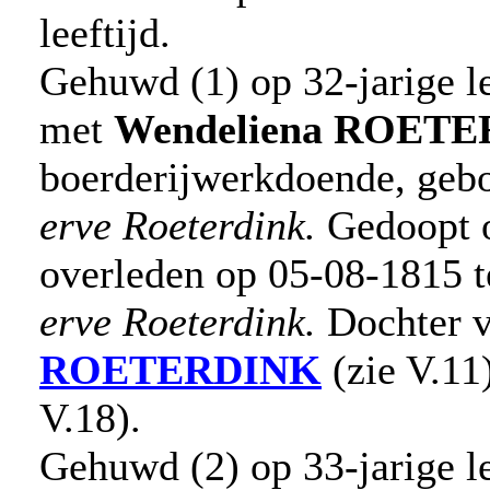
leeftijd.
Gehuwd (1) op 32-jarige le
met
Wendeliena
ROETE
boerderijwerkdoende, gebo
erve Roeterdink.
Gedoopt o
overleden op 05-08-1815 te
erve Roeterdink.
Dochter 
ROETERDINK
(zie V.11
V.18).
Gehuwd (2) op 33-jarige le