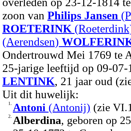
overleden op 23-12-1814 te 
zoon van
Philips Jansen
(P
ROETERINK
(Roeterdink
(Aerendsen)
WOLFERIN
Ondertrouwd Mei 1769 te A
25-jarige leeftijd op 09-07
LENTINK
, 21 jaar oud (zi
Uit dit huwelijk:
1.
Antoni
(Antonij)
(zie VI.
2.
Alberdina
, geboren op 2