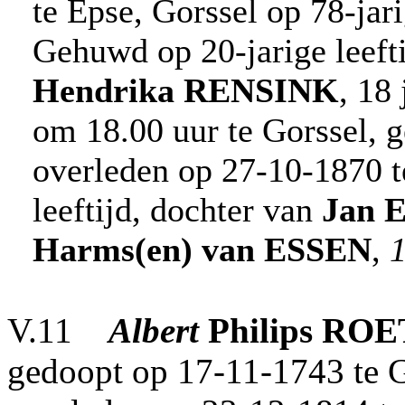
te Epse, Gorssel op 78-jari
Gehuwd op 20-jarige leeft
Hendrika
RENSINK
, 18
om 18.00 uur te Gorssel, 
overleden op 27-10-1870 t
leeftijd, dochter van
Jan
E
Harms(en)
van ESSEN
,
1
V.11
Albert
Philips
ROE
gedoopt op 17-11-1743 te 