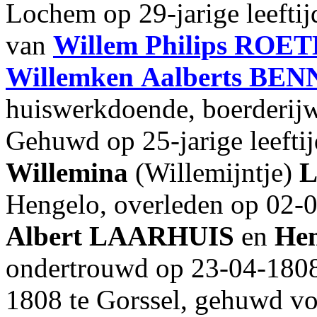
Lochem op 29-jarige leeftij
van
Willem
Philips
ROET
Willemken
Aalberts
BEN
huiswerkdoende, boerderij
Gehuwd op 25-jarige leefti
Willemina
(Willemijntje)
Hengelo, overleden op 02-0
Albert
LAARHUIS
en
He
ondertrouwd op 23-04-1808
1808 te Gorssel, gehuwd vo