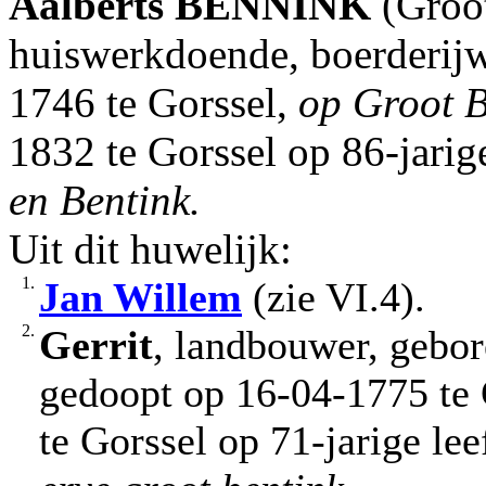
Aalberts
BENNINK
(Groot
huiswerkdoende, boerderij
1746 te Gorssel,
op Groot B
1832 te Gorssel op 86-jarige
en Bentink.
Uit dit huwelijk:
1.
Jan Willem
(zie VI.4).
2.
Gerrit
, landbouwer, gebor
gedoopt op 16-04-1775 te 
te Gorssel op 71-jarige lee