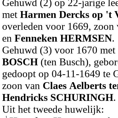
Gehuwd (2) op 22-jarige lee
met
Harmen
Dercks
op '
overleden voor 1669, zoon
en
Fenneken
HERMSEN
.
Gehuwd (3) voor 1670 met
BOSCH
(ten Busch), gebor
gedoopt op 04-11-1649 te G
zoon van
Claes
Aelberts
t
Hendricks
SCHURINGH
.
Uit het tweede huwelijk:
1.