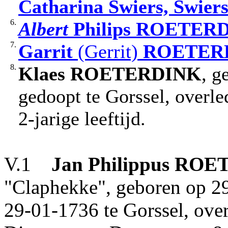
Catharina
Swiers, Swier
6.
Albert
Philips
ROETERD
7.
Garrit
(Gerrit)
ROETER
8.
Klaes
ROETERDINK
, g
gedoopt te Gorssel, overl
2-jarige leeftijd.
V.1
Jan
Philippus
ROE
"Claphekke", geboren op 29
29-01-1736 te Gorssel, ove