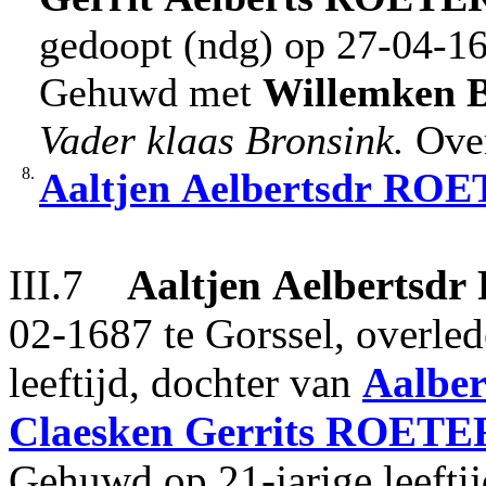
gedoopt (ndg) op 27-04-16
Gehuwd met
Willemken
Vader klaas Bronsink.
Over
8.
Aaltjen
Aelbertsdr
ROE
III.7
Aaltjen
Aelbertsdr
02-1687 te Gorssel, overle
leeftijd, dochter van
Aalber
Claesken
Gerrits
ROETE
Gehuwd op 21-jarige leefti