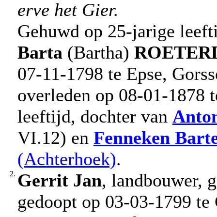
erve het Gier.
Gehuwd op 25-jarige leeft
Barta
(Bartha)
ROETER
07-11-1798 te Epse, Gorsse
overleden op 08-01-1878 t
leeftijd, dochter van
Anto
VI.12) en
Fenneken
Barte
(Achterhoek)
.
2.
Gerrit Jan
, landbouwer, 
gedoopt op 03-03-1799 te 