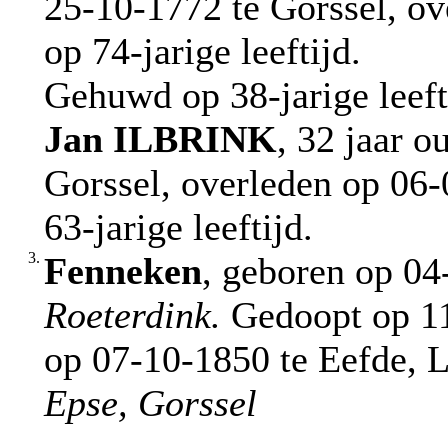
25-10-1772 te Gorssel, ov
op 74-jarige leeftijd.
Gehuwd op 38-jarige leeft
Jan
ILBRINK
, 32 jaar 
Gorssel, overleden op 06
63-jarige leeftijd.
3.
Fenneken
, geboren op 04
Roeterdink.
Gedoopt op 11
op 07-10-1850 te Eefde, L
Epse, Gorssel
.