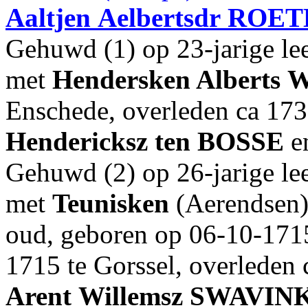
Aaltjen
Aelbertsdr
ROET
Gehuwd (1) op 23-jarige lee
met
Hendersken Alberts
W
Enschede, overleden ca 173
Hendericksz
ten BOSSE
e
Gehuwd (2) op 26-jarige lee
met
Teunisken
(Aerendsen
oud, geboren op 06-10-1715
1715 te Gorssel, overleden 
Arent
Willemsz
SWAVIN