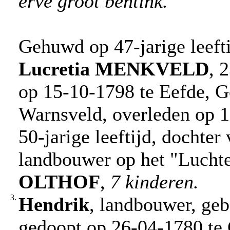
erve groot bentink.
Gehuwd op 47-jarige leeft
Lucretia
MENKVELD
, 
op 15-10-1798 te Eefde, G
Warnsveld, overleden op 
50-jarige leeftijd, dochter
landbouwer op het "Lucht
OLTHOF
,
7 kinderen.
3.
Hendrik
, landbouwer, geb
gedoopt op 26-04-1780 te 