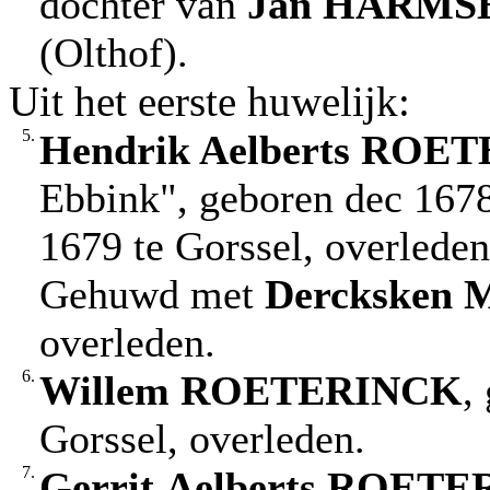
dochter van
Jan
HARMS
(Olthof).
Uit het eerste huwelijk:
5.
Hendrik Aelberts
ROET
Ebbink", geboren dec 1678
1679 te Gorssel, overlede
Gehuwd met
Dercksken
overleden.
6.
Willem
ROETERINCK
,
Gorssel, overleden.
7.
Gerrit
Aelberts
ROETE