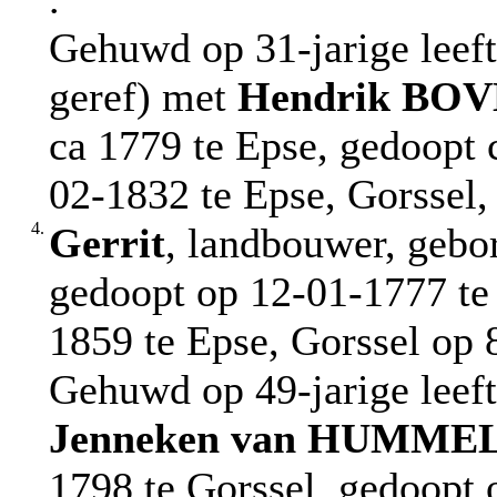
Gehuwd op 31-jarige leeft
geref) met
Hendrik
BOV
ca 1779 te Epse, gedoopt 
02-1832 te Epse, Gorssel
4.
Gerrit
, landbouwer, gebo
gedoopt op 12-01-1777 te 
1859 te Epse, Gorssel op 8
Gehuwd op 49-jarige leeft
Jenneken
van HUMME
1798 te Gorssel, gedoopt 