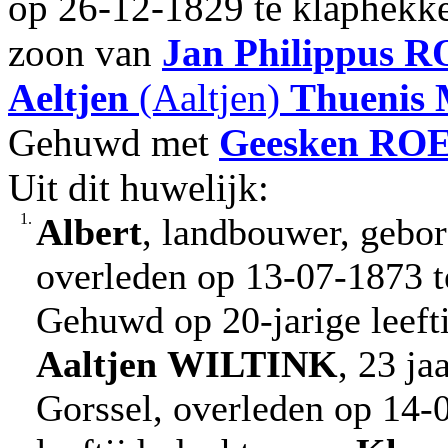
op 26-12-1829 te klaphekke,
zoon van
Jan
Philippus
R
Aeltjen
(Aaltjen)
Thuenis
Gehuwd met
Geesken
RO
Uit dit huwelijk:
1.
Albert
, landbouwer, gebor
overleden op 13-07-1873 te
Gehuwd op 20-jarige leeft
Aaltjen
WILTINK
, 23 ja
Gorssel, overleden op 14-0