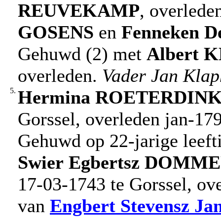
REUVEKAMP
, overlede
GOSENS
en
Fenneken
D
Gehuwd (2) met
Albert
K
overleden.
Vader Jan Klap
5.
Hermina
ROETERDIN
Gorssel, overleden jan-179
Gehuwd op 22-jarige leeft
Swier
Egbertsz
DOMME
17-03-1743 te Gorssel, ov
van
Engbert
Stevensz Ja