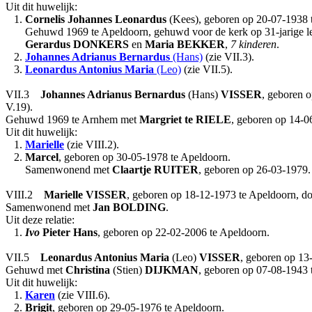
Uit dit huwelijk:
1.
Cornelis Johannes Leonardus
(Kees), geboren op 20-07-1938 
Gehuwd 1969 te Apeldoorn, gehuwd voor de kerk op 31-jarige l
Gerardus
DONKERS
en
Maria
BEKKER
,
7 kinderen
.
2.
Johannes Adrianus Bernardus
(Hans)
(zie VII.3).
3.
Leonardus Antonius Maria
(Leo)
(zie VII.5).
VII.3
Johannes Adrianus Bernardus
(Hans)
VISSER
, geboren 
V.19).
Gehuwd 1969 te Arnhem met
Margriet
te RIELE
, geboren op 14-0
Uit dit huwelijk:
1.
Marielle
(zie VIII.2).
2.
Marcel
, geboren op 30-05-1978 te Apeldoorn.
Samenwonend met
Claartje
RUITER
, geboren op 26-03-1979.
VIII.2
Marielle
VISSER
, geboren op 18-12-1973 te Apeldoorn, d
Samenwonend met
Jan
BOLDING
.
Uit deze relatie:
1.
Ivo
Pieter Hans
, geboren op 22-02-2006 te Apeldoorn.
VII.5
Leonardus Antonius Maria
(Leo)
VISSER
, geboren op 13
Gehuwd met
Christina
(Stien)
DIJKMAN
, geboren op 07-08-1943 
Uit dit huwelijk:
1.
Karen
(zie VIII.6).
2.
Brigit
, geboren op 29-05-1976 te Apeldoorn.