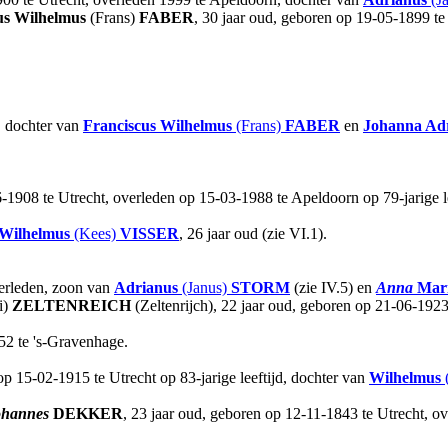
us Wilhelmus
(Frans)
FABER
, 30 jaar oud, geboren op 19-05-1899 te 
, dochter van
Franciscus Wilhelmus
(Frans)
FABER
en
Johanna Ad
-1908 te Utrecht, overleden op 15-03-1988 te Apeldoorn op 79-jarige l
 Wilhelmus
(Kees)
VISSER
, 26 jaar oud (zie VI.1).
verleden, zoon van
Adrianus
(Janus)
STORM
(zie IV.5) en
Anna
Mar
i)
ZELTENREICH
(Zeltenrijch), 22 jaar oud, geboren op 21-06-192
52 te 's-Gravenhage.
p 15-02-1915 te Utrecht op 83-jarige leeftijd, dochter van
Wilhelmus
ohannes
DEKKER
, 23 jaar oud, geboren op 12-11-1843 te Utrecht, ov