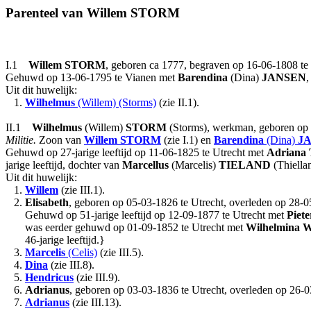
Parenteel van Willem STORM
I.1
Willem
STORM
, geboren ca 1777, begraven op 16-06-1808 te
Gehuwd op 13-06-1795 te Vianen met
Barendina
(Dina)
JANSEN
,
Uit dit huwelijk:
1.
Wilhelmus
(Willem) (Storms)
(zie II.1).
II.1
Wilhelmus
(Willem)
STORM
(Storms), werkman, geboren op 
Militie.
Zoon van
Willem
STORM
(zie I.1) en
Barendina
(Dina)
J
Gehuwd op 27-jarige leeftijd op 11-06-1825 te Utrecht met
Adriana
jarige leeftijd, dochter van
Marcellus
(Marcelis)
TIELAND
(Thiella
Uit dit huwelijk:
1.
Willem
(zie III.1).
2.
Elisabeth
, geboren op 05-03-1826 te Utrecht, overleden op 28-05-
Gehuwd op 51-jarige leeftijd op 12-09-1877 te Utrecht met
Piete
was eerder gehuwd op 01-09-1852 te Utrecht met
Wilhelmina
W
46-jarige leeftijd.}
3.
Marcelis
(Celis)
(zie III.5).
4.
Dina
(zie III.8).
5.
Hendricus
(zie III.9).
6.
Adrianus
, geboren op 03-03-1836 te Utrecht, overleden op 26-0
7.
Adrianus
(zie III.13).