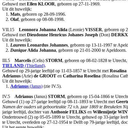
Gehuwd met
Ellen
KLOOR
, geboren op 27-11-1969.
Uit dit huwelijk:
1.
Mats
, geboren op 28-09-1996.
2.
Olaf
, geboren op 08-08-1998.
VII.15
Leonnora Johanna Alida
(Leonie)
VISSER
, geboren op 
Gehuwd met
Dieudonne Henricus Johanes Joseph
(Don)
DERKX
Uit dit huwelijk:
1.
Laurens
Leonardus Johannes
, geboren op 13-11-1997 te Apel
2.
Danique
Alida Johanna
, geboren op 21-01-2000 te Apeldoorn.
III.5
Marcelis
(Celis)
STORM
, geboren op 08-02-1828 te Utrecht,
TIELAND
(Thielland)
.
Gehuwd op 29-jarige leeftijd op 11-03-1857 te Utrecht met
Rosalina
Adrianus
(Arie)
de GROOT
en
Catharina Roselina
(Rosalina Cat
Uit dit huwelijk:
1.
Adrianus
(Janus)
(zie IV.5).
IV.5
Adrianus
(Janus)
STORM
, geboren op 15-04-1866 te Utrecht
Gehuwd (1) op 27-jarige leeftijd op 08-11-1893 te Utrecht met
Geert
Namen der ouders uit geboorteakte 72 v.h. jaar 1869 te Breukelen Nije
jarige leeftijd, dochter van
Anthonie
FELIKS
en
Willemijntje
WIN
Ondertrouwd (2) op 05-05-1899 te Utrecht, gehuwd op 33-jarige leeft
te Utrecht, overleden op 27-12-1954 te Delft op 79-jarige leeftijd, do
Uit het eerste huwelijk: