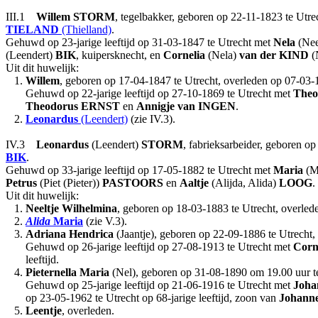
III.1
Willem
STORM
, tegelbakker, geboren op 22-11-1823 te Utre
TIELAND
(Thielland)
.
Gehuwd op 23-jarige leeftijd op 31-03-1847 te Utrecht met
Nela
(Nee
(Leendert)
BIK
, kuipersknecht, en
Cornelia
(Nela)
van der KIND
(N
Uit dit huwelijk:
1.
Willem
, geboren op 17-04-1847 te Utrecht, overleden op 07-03-19
Gehuwd op 22-jarige leeftijd op 27-10-1869 te Utrecht met
Theo
Theodorus
ERNST
en
Annigje
van INGEN
.
2.
Leonardus
(Leendert)
(zie IV.3).
IV.3
Leonardus
(Leendert)
STORM
, fabrieksarbeider, geboren o
BIK
.
Gehuwd op 33-jarige leeftijd op 17-05-1882 te Utrecht met
Maria
(M
Petrus
(Piet (Pieter))
PASTOORS
en
Aaltje
(Alijda, Alida)
LOOG
.
Uit dit huwelijk:
1.
Neeltje Wilhelmina
, geboren op 18-03-1883 te Utrecht, overlede
2.
Alida
Maria
(zie V.3).
3.
Adriana Hendrica
(Jaantje), geboren op 22-09-1886 te Utrecht, 
Gehuwd op 26-jarige leeftijd op 27-08-1913 te Utrecht met
Corn
leeftijd.
4.
Pieternella Maria
(Nel), geboren op 31-08-1890 om 19.00 uur te 
Gehuwd op 25-jarige leeftijd op 21-06-1916 te Utrecht met
Joha
op 23-05-1962 te Utrecht op 68-jarige leeftijd, zoon van
Johanne
5.
Leentje
, overleden.