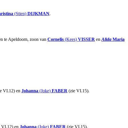
ristina
(Stien)
DIJKMAN
.
ven te Apeldoorn, zoon van
Cornelis
(Kees)
VISSER
en
Alida
Maria
e VI.12) en
Johanna
(Joke)
FABER
(zie VI.15).
e VI.12) en
Johanna
(Joke)
FABER
(zie VI.15).