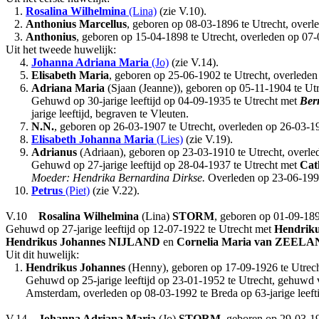
1.
Rosalina Wilhelmina
(Lina)
(zie V.10).
2.
Anthonius Marcellus
, geboren op 08-03-1896 te Utrecht, overl
3.
Anthonius
, geboren op 15-04-1898 te Utrecht, overleden op 07
Uit het tweede huwelijk:
4.
Johanna Adriana Maria
(Jo)
(zie V.14).
5.
Elisabeth Maria
, geboren op 25-06-1902 te Utrecht, overleden 
6.
Adriana Maria
(Sjaan (Jeanne)), geboren op 05-11-1904 te Utre
Gehuwd op 30-jarige leeftijd op 04-09-1935 te Utrecht met
Ber
jarige leeftijd, begraven te Vleuten.
7.
N.N.
, geboren op 26-03-1907 te Utrecht, overleden op 26-03-1
8.
Elisabeth Johanna Maria
(Lies)
(zie V.19).
9.
Adrianus
(Adriaan), geboren op 23-03-1910 te Utrecht, overlede
Gehuwd op 27-jarige leeftijd op 28-04-1937 te Utrecht met
Cat
Moeder: Hendrika Bernardina Dirkse.
Overleden op 23-06-1993 
10.
Petrus
(Piet)
(zie V.22).
V.10
Rosalina Wilhelmina
(Lina)
STORM
, geboren op 01-09-189
Gehuwd op 27-jarige leeftijd op 12-07-1922 te Utrecht met
Hendriku
Hendrikus Johannes
NIJLAND
en
Cornelia Maria
van ZEELA
Uit dit huwelijk:
1.
Hendrikus Johannes
(Henny), geboren op 17-09-1926 te Utrecht,
Gehuwd op 25-jarige leeftijd op 23-01-1952 te Utrecht, gehuwd 
Amsterdam, overleden op 08-03-1992 te Breda op 63-jarige leeftij
V.14
Johanna Adriana Maria
(Jo)
STORM
, geboren op 29-03-1