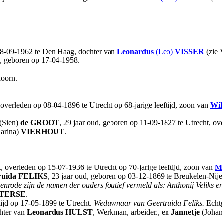
28-09-1962 te Den Haag, dochter van
Leonardus
(Leo)
VISSER
(zie 
, geboren op 17-04-1958.
doorn.
 overleden op 08-04-1896 te Utrecht op 68-jarige leeftijd, zoon van
Wil
(Sien)
de GROOT
, 29 jaar oud, geboren op 11-09-1827 te Utrecht, ove
harina)
VIERHOUT
.
, overleden op 15-07-1936 te Utrecht op 70-jarige leeftijd, zoon van
Ma
ruida
FELIKS
, 23 jaar oud, geboren op 03-12-1869 te Breukelen-Nij
nrode zijn de namen der ouders foutief vermeld als: Anthonij Veliks en
TERSE
.
ijd op 17-05-1899 te Utrecht.
Weduwnaar van Geertruida Feliks.
Echtg
chter van
Leonardus
HULST
, Werkman, arbeider., en
Jannetje
(Joha