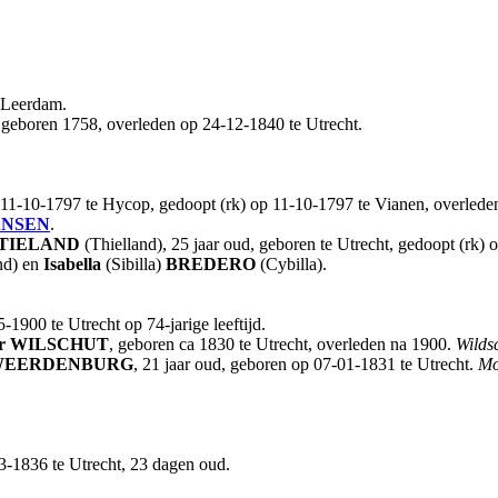
 Leerdam.
 geboren 1758, overleden op 24-12-1840 te Utrecht.
11-10-1797 te Hycop, gedoopt (rk) op 11-10-1797 te Vianen, overlede
ANSEN
.
TIELAND
(Thielland), 25 jaar oud, geboren te Utrecht, gedoopt (rk)
nd) en
Isabella
(Sibilla)
BREDERO
(Cybilla).
1900 te Utrecht op 74-jarige leeftijd.
r
WILSCHUT
, geboren ca 1830 te Utrecht, overleden na 1900.
Wilds
EERDENBURG
, 21 jaar oud, geboren op 07-01-1831 te Utrecht.
Mo
3-1836 te Utrecht, 23 dagen oud.