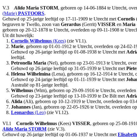
V.3
Alida
Maria
STORM
, geboren op 14-06-1884 te Utrecht, over
(Marie)
PASTOORS
.
Gehuwd op 25-jarige leeftijd op 17-11-1909 te Utrecht met
Cornelis
begraven te Twello, zoon van
Gerardus
(Gerrit)
VISSER
en
Maria
geboren op 20-12-1878 te Utrecht, overleden op 09-11-1908 te Utrecht
Uit dit huwelijk:
1.
Cornelis Wilhelmus
(Kees)
(zie VI.1).
2.
Marie
, geboren op 01-01-1912 te Utrecht, overleden op 24-02-1
Gehuwd op 26-jarige leeftijd op 01-08-1938 te Utrecht met
Adri
leeftijd.
3.
Petronella Maria
(Nel), geboren op 23-01-1913 te Utrecht, overl
Gehuwd op 26-jarige leeftijd op 31-05-1939 te Utrecht met
Piet
4.
Helena Wilhelmina
(Lena), geboren op 16-12-1914 te Utrecht, ov
Gehuwd op 24-jarige leeftijd op 01-11-1939 te Utrecht met
Joha
Australië op 81-jarige leeftijd.
5.
Wilhelmus
(Wim), geboren op 29-09-1916 te Utrecht, overleden op
Gehuwd op 23-jarige leeftijd op 13-10-1939 te De Bilt met
Adri
6.
Alida
(Ali), geboren op 10-12-1919 te Utrecht, overleden op 03-
7.
Johannes
(Jan), geboren op 22-05-1926 te Utrecht, overleden op 
8.
Leonardus
(Leo)
(zie VI.12).
VI.1
Cornelis Wilhelmus
(Kees)
VISSER
, geboren op 25-08-1910
Alida
Maria
STORM
(zie V.3).
Gehuwd op 26-jarige leeftijd op 01-06-1937 te Utrecht met
Elisabet