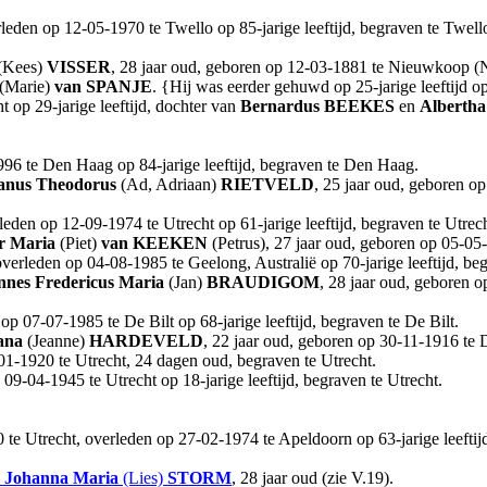
leden op 12-05-1970 te Twello op 85-jarige leeftijd, begraven te Twel
(Kees)
VISSER
, 28 jaar oud, geboren op 12-03-1881 te Nieuwkoop (N
(Marie)
van SPANJE
. {Hij was eerder gehuwd op 25-jarige leeftijd 
 op 29-jarige leeftijd, dochter van
Bernardus
BEEKES
en
Albertha
996 te Den Haag op 84-jarige leeftijd, begraven te Den Haag.
anus Theodorus
(Ad, Adriaan)
RIETVELD
, 25 jaar oud, geboren o
eden op 12-09-1974 te Utrecht op 61-jarige leeftijd, begraven te Utrech
er Maria
(Piet)
van KEEKEN
(Petrus), 27 jaar oud, geboren op 05-05-
erleden op 04-08-1985 te Geelong, Australië op 70-jarige leeftijd, beg
nnes Fredericus Maria
(Jan)
BRAUDIGOM
, 28 jaar oud, geboren 
 07-07-1985 te De Bilt op 68-jarige leeftijd, begraven te De Bilt.
ana
(Jeanne)
HARDEVELD
, 22 jaar oud, geboren op 30-11-1916 te D
01-1920 te Utrecht, 24 dagen oud, begraven te Utrecht.
09-04-1945 te Utrecht op 18-jarige leeftijd, begraven te Utrecht.
 te Utrecht, overleden op 27-02-1974 te Apeldoorn op 63-jarige leefti
h Johanna Maria
(Lies)
STORM
, 28 jaar oud (zie V.19).