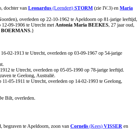
lo, dochter van
Leonardus
(Leendert)
STORM
(zie IV.3) en
Maria
oorden), overleden op 22-10-1962 te Apeldoorn op 81-jarige leeftijd,
op 12-09-1906 te Utrecht met
Antonia Maria
BEEKES
, 27 jaar oud,
BOERMANS
.}
p 16-02-1913 te Utrecht, overleden op 03-09-1967 op 54-jarige
t.
1912 te Utrecht, overleden op 05-05-1990 op 78-jarige leeftijd.
raven te Geelong, Australië.
op 11-05-1911 te Utrecht, overleden op 14-02-1993 te Geelong,
e Bilt, overleden.
jd, begraven te Apeldoorn, zoon van
Cornelis
(Kees)
VISSER
en