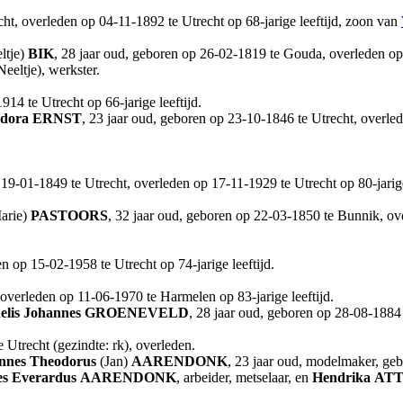
cht, overleden op 04-11-1892 te Utrecht op 68-jarige leeftijd, zoon van
ltje)
BIK
, 28 jaar oud, geboren op 26-02-1819 te Gouda, overleden op 
eeltje), werkster.
14 te Utrecht op 66-jarige leeftijd.
dora
ERNST
, 23 jaar oud, geboren op 23-10-1846 te Utrecht, overled
p 19-01-1849 te Utrecht, overleden op 17-11-1929 te Utrecht op 80-jarig
arie)
PASTOORS
, 32 jaar oud, geboren op 22-03-1850 te Bunnik, ove
n op 15-02-1958 te Utrecht op 74-jarige leeftijd.
overleden op 11-06-1970 te Harmelen op 83-jarige leeftijd.
elis Johannes
GROENEVELD
, 28 jaar oud, geboren op 28-08-1884 
Utrecht (gezindte: rk), overleden.
nnes Theodorus
(Jan)
AARENDONK
, 23 jaar oud, modelmaker, geb
s Everardus
AARENDONK
, arbeider, metselaar, en
Hendrika
AT