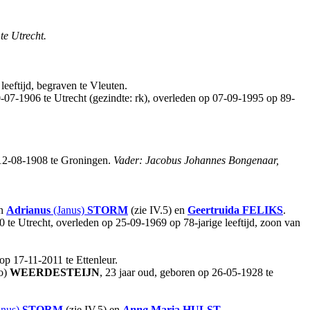
e Utrecht.
eeftijd, begraven te Vleuten.
0-07-1906 te Utrecht (gezindte: rk), overleden op 07-09-1995 op 89-
 12-08-1908 te Groningen.
Vader: Jacobus Johannes Bongenaar,
an
Adrianus
(Janus)
STORM
(zie IV.5) en
Geertruida
FELIKS
.
0 te Utrecht, overleden op 25-09-1969 op 78-jarige leeftijd, zoon van
op 17-11-2011 te Ettenleur.
o)
WEERDESTEIJN
, 23 jaar oud, geboren op 26-05-1928 te
anus)
STORM
(zie IV.5) en
Anna
Maria
HULST
.