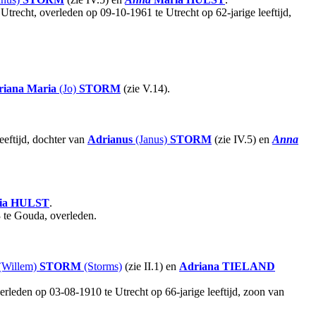
Utrecht, overleden op 09-10-1961 te Utrecht op 62-jarige leeftijd,
riana Maria
(Jo)
STORM
(zie V.14).
eeftijd, dochter van
Adrianus
(Janus)
STORM
(zie IV.5) en
Anna
ia
HULST
.
3 te Gouda, overleden.
(Willem)
STORM
(Storms)
(zie II.1) en
Adriana
TIELAND
erleden op 03-08-1910 te Utrecht op 66-jarige leeftijd, zoon van