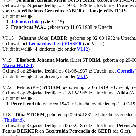
Gehuwd op 29-jarige leeftijd op 19-06-1929 te Utrecht met
Francisc
zoon van
Wilhelmus Gerardus
FABER
en
Jansje
WINTERS
.
Uit dit huwelijk:
1.
Johanna
(Joke)
(zie VI.15).
2.
Franciscus W.A.
, geboren op 11-05-1938 te Utrecht.
VI.15
Johanna
(Joke)
FABER
, geboren op 02-03-1932 te Utrecht
Gehuwd met
Leonardus
(Leo)
VISSER
(zie VI.12).
Uit dit huwelijk: 4 kinderen (zie onder
VI.12
).
V.19
Elisabeth Johanna Maria
(Lies)
STORM
, geboren op 20-06
Maria
HULST
.
Gehuwd op 28-jarige leeftijd op 01-06-1937 te Utrecht met
Cornelis
Uit dit huwelijk: 3 kinderen (zie onder
VI.1
).
V.22
Petrus
(Piet)
STORM
, geboren op 12-06-1919 te Utrecht, o
Gehuwd op 26-jarige leeftijd op 12-12-1945 te Utrecht met
Alida
(Al
Uit dit huwelijk:
1.
Peter Hendrik
, geboren 1949 te Utrecht, overleden op 12-07-19
III.8
Dina
STORM
, geboren op 09-04-1831 te Utrecht, overleden o
(Thielland)
.
Gehuwd op 35-jarige leeftijd op 06-02-1867 te Utrecht met
Petrus
J
Petrus
DEKKER
en
Geertruida Petronella
de GEER
(de Gier).