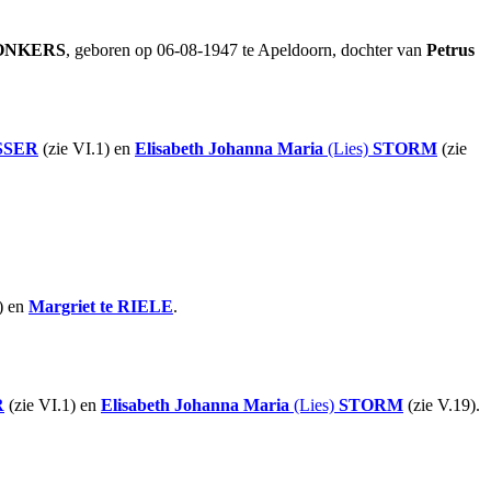
ONKERS
, geboren op 06-08-1947 te Apeldoorn, dochter van
Petrus
SSER
(zie VI.1) en
Elisabeth Johanna Maria
(Lies)
STORM
(zie
) en
Margriet
te RIELE
.
R
(zie VI.1) en
Elisabeth Johanna Maria
(Lies)
STORM
(zie V.19).