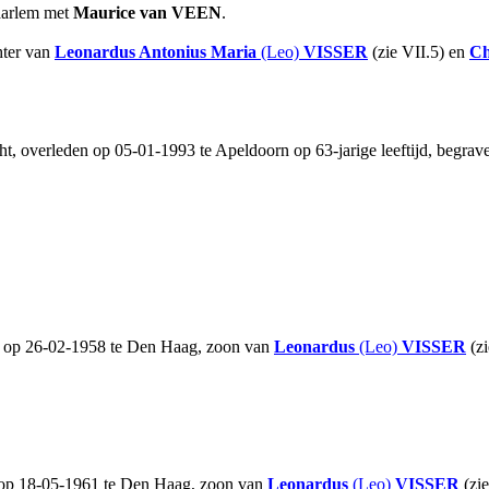
aarlem met
Maurice
van VEEN
.
hter van
Leonardus Antonius Maria
(Leo)
VISSER
(zie VII.5) en
Ch
ht, overleden op 05-01-1993 te Apeldoorn op 63-jarige leeftijd, begra
n op 26-02-1958 te Den Haag, zoon van
Leonardus
(Leo)
VISSER
(zi
 op 18-05-1961 te Den Haag, zoon van
Leonardus
(Leo)
VISSER
(zi