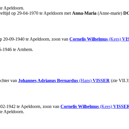
te Apeldoorn.
eeftijd op 29-04-1970 te Apeldoorn met
Anna-Maria
(Anne-marie)
D
op 20-09-1940 te Apeldoorn, zoon van
Cornelis Wilhelmus
(Kees)
VI
6-1946 te Arnhem.
ochter van
Johannes Adrianus Bernardus
(Hans)
VISSER
(zie VII.3
-02-1942 te Apeldoorn, zoon van
Cornelis Wilhelmus
(Kees)
VISSE
te Apeldoorn.