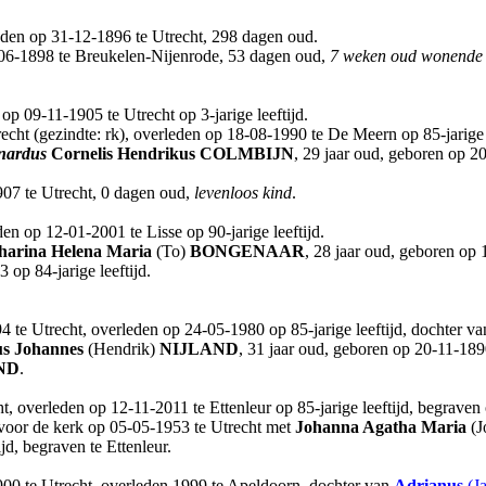
eden op 31-12-1896 te Utrecht, 298 dagen oud.
-06-1898 te Breukelen-Nijenrode, 53 dagen oud,
7 weken oud wonende t
op 09-11-1905 te Utrecht op 3-jarige leeftijd.
cht (gezindte: rk), overleden op 18-08-1990 te De Meern op 85-jarige l
nardus
Cornelis Hendrikus
COLMBIJN
, 29 jaar oud, geboren op 2
907 te Utrecht, 0 dagen oud,
levenloos kind
.
n op 12-01-2001 te Lisse op 90-jarige leeftijd.
harina Helena Maria
(To)
BONGENAAR
, 28 jaar oud, geboren op
op 84-jarige leeftijd.
4 te Utrecht, overleden op 24-05-1980 op 85-jarige leeftijd, dochter v
s Johannes
(Hendrik)
NIJLAND
, 31 jaar oud, geboren op 20-11-189
ND
.
 overleden op 12-11-2011 te Ettenleur op 85-jarige leeftijd, begraven 
voor de kerk op 05-05-1953 te Utrecht met
Johanna Agatha Maria
(J
d, begraven te Ettenleur.
900 te Utrecht, overleden 1999 te Apeldoorn, dochter van
Adrianus
(J