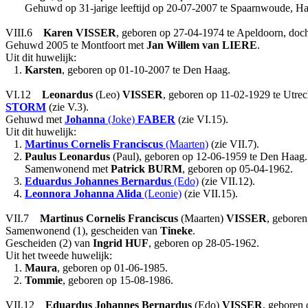
Gehuwd op 31-jarige leeftijd op 20-07-2007 te Spaarnwoude, H
VIII.6
Karen
VISSER
, geboren op 27-04-1974 te Apeldoorn, doc
Gehuwd 2005 te Montfoort met
Jan Willem
van LIERE
.
Uit dit huwelijk:
1.
Karsten
, geboren op 01-10-2007 te Den Haag.
VI.12
Leonardus
(Leo)
VISSER
, geboren op 11-02-1929 te Utrec
STORM
(zie V.3).
Gehuwd met
Johanna
(Joke)
FABER
(zie VI.15).
Uit dit huwelijk:
1.
Martinus Cornelis Franciscus
(Maarten)
(zie VII.7).
2.
Paulus Leonardus
(Paul), geboren op 12-06-1959 te Den Haag.
Samenwonend met
Patrick
BURM
, geboren op 05-04-1962.
3.
Eduardus Johannes Bernardus
(Edo)
(zie VII.12).
4.
Leonnora Johanna Alida
(Leonie)
(zie VII.15).
VII.7
Martinus Cornelis Franciscus
(Maarten)
VISSER
, gebore
Samenwonend (1), gescheiden van
Tineke
.
Gescheiden (2) van
Ingrid
HUF
, geboren op 28-05-1962.
Uit het tweede huwelijk:
1.
Maura
, geboren op 01-06-1985.
2.
Tommie
, geboren op 15-08-1986.
VII.12
Eduardus Johannes Bernardus
(Edo)
VISSER
, geboren