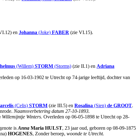
VI.12) en
Johanna
(Joke)
FABER
(zie VI.15).
helmus
(Willem)
STORM
(Storms)
(zie II.1) en
Adriana
rleden op 16-03-1902 te Utrecht op 74-jarige leeftijd, dochter van
rcelis
(Celis)
STORM
(zie III.5) en
Rosalina
(Sien)
de GROOT
.
enrode.
Naamsverbetering datum 27-10-1893.
 Willemijntje Winters.
Overleden op 06-05-1898 te Utrecht op 28-
enote is
Anna
Maria
HULST
, 23 jaar oud, geboren op 08-09-1875
nna)
HOGENES
, Zonder beroep,
woonde te Utrecht.