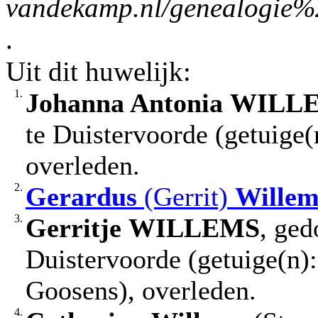
vandekamp.nl/genealogie%
.
Uit dit huwelijk:
1.
Johanna Antonia
WILL
te Duistervoorde (getuige(
overleden.
2.
Gerardus
(Gerrit)
Willem
3.
Gerritje
WILLEMS
, ged
Duistervoorde (getuige(n)
Goosens), overleden.
4.