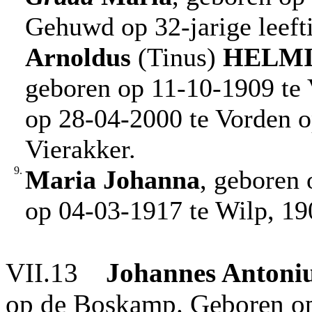
Gehuwd op 32-jarige leef
Arnoldus
(Tinus)
HELM
geboren op 11-10-1909 te 
op 28-04-2000 te Vorden op
Vierakker.
9.
Maria Johanna
, geboren 
op 04-03-1917 te Wilp, 1
VII.13
Johannes Antoni
op de Boskamp. Geboren op