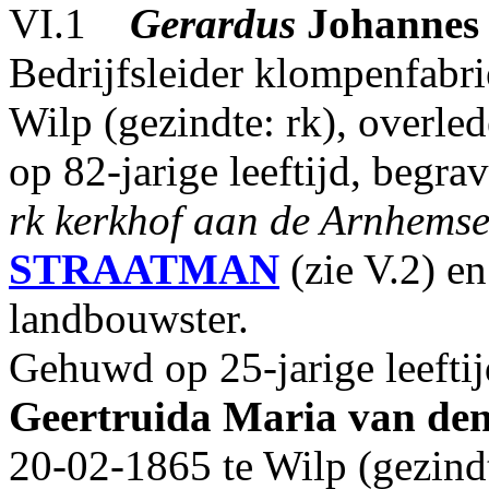
VI.1
Gerardus
Johannes
Bedrijfsleider klompenfabr
Wilp (gezindte: rk), overl
op 82-jarige leeftijd, begr
rk kerkhof aan de Arnhems
STRAATMAN
(zie V.2) e
landbouwster.
Gehuwd op 25-jarige leefti
Geertruida Maria
van de
20-02-1865 te Wilp (gezind