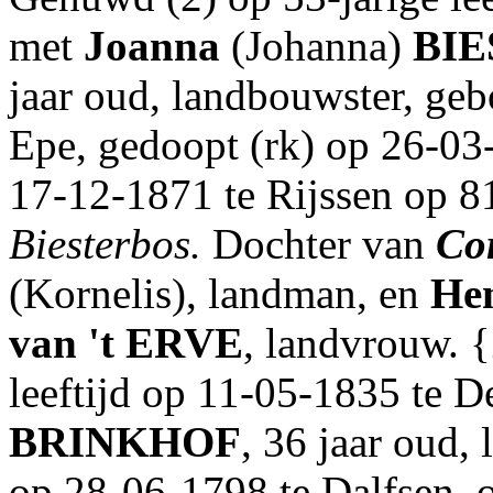
met
Joanna
(Johanna)
BI
jaar oud, landbouwster, ge
Epe, gedoopt (rk) op 26-03
17-12-1871 te Rijssen op 81
Biesterbos.
Dochter van
Cor
(Kornelis), landman, en
Hen
van 't ERVE
, landvrouw. {
leeftijd op 11-05-1835 te 
BRINKHOF
, 36 jaar oud
op 28-06-1798 te Dalfsen, 