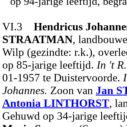
op 94-jarige leeftijd, begr
VI.3
Hendricus Johanne
STRAATMAN
, landbouwe
Wilp (gezindte: r.k.), over
op 85-jarige leeftijd.
In 't R
01-1957 te Duistervoorde.
Johannes.
Zoon van
Jan
S
Antonia
LINTHORST
, l
Gehuwd op 34-jarige leefti