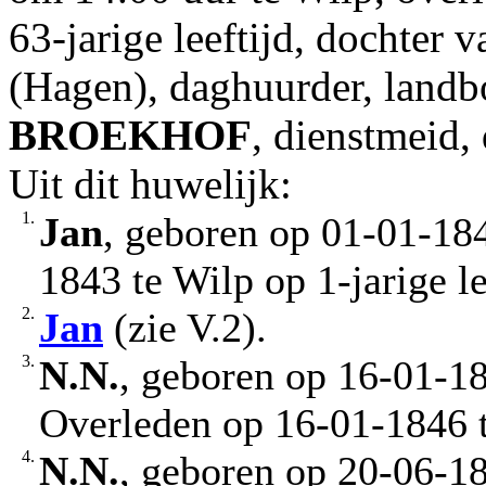
63-jarige leeftijd, dochter 
(Hagen), daghuurder, land
BROEKHOF
, dienstmeid,
Uit dit huwelijk:
1.
Jan
, geboren op 01-01-184
1843 te Wilp op 1-jarige le
2.
Jan
(zie V.2).
3.
N.N.
, geboren op 16-01-1
Overleden op 16-01-1846 t
4.
N.N.
, geboren op 20-06-1