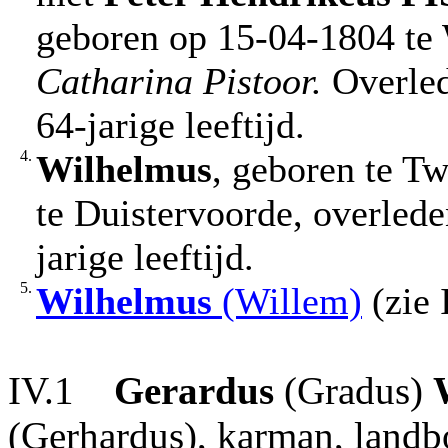
geboren op 15-04-1804 te 
Catharina Pistoor.
Overled
64-jarige leeftijd.
4.
Wilhelmus
, geboren te T
te Duistervoorde, overled
jarige leeftijd.
5.
Wilhelmus
(Willem)
(zie 
IV.1
Gerardus
(Gradus)
(Gerhardus), karman, landb