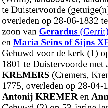
te Duistervoorde (getuige(n
overleden op 28-06-1832 te 
zoon van
Gerardus
(Gerrit
en
Maria
Seins of Sijns
X
Gehuwd voor de kerk (1) op 
1801 te Duistervoorde met
KREMERS
(Cremers, Krem
1775, overleden op 28-04-1
Antonij
KREMER
en
Ann
Gehuwd (2) op 53-jarige le