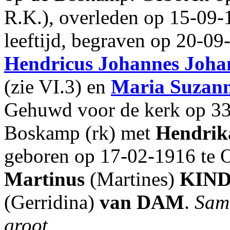
R.K.), overleden op 15-09-
leeftijd, begraven op 20-0
Hendricus Johannes
Joha
(zie VI.3) en
Maria Suzan
Gehuwd voor de kerk op 33-
Boskamp (rk) met
Hendrik
geboren op 17-02-1916 te O
Martinus
(Martines)
KIN
(Gerridina)
van DAM
.
Same
groot.