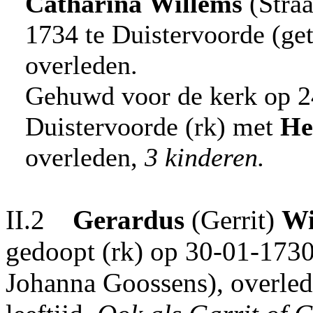
Catharina
Willems
(Straa
1734 te Duistervoorde (get
overleden.
Gehuwd voor de kerk op 24
Duistervoorde (rk) met
He
overleden,
3 kinderen.
II.2
Gerardus
(Gerrit)
Wi
gedoopt (rk) op 30-01-1730 
Johanna Goossens), overled