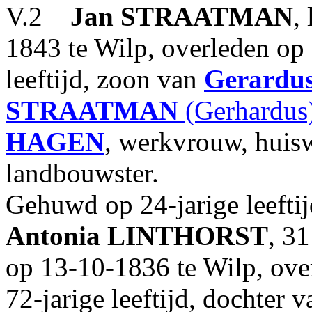
V.2
Jan
STRAATMAN
,
1843 te Wilp, overleden op
leeftijd, zoon van
Gerardu
STRAATMAN
(Gerhardus
HAGEN
, werkvrouw, huis
landbouwster.
Gehuwd op 24-jarige leefti
Antonia
LINTHORST
, 3
op 13-10-1836 te Wilp, ove
72-jarige leeftijd, dochter 