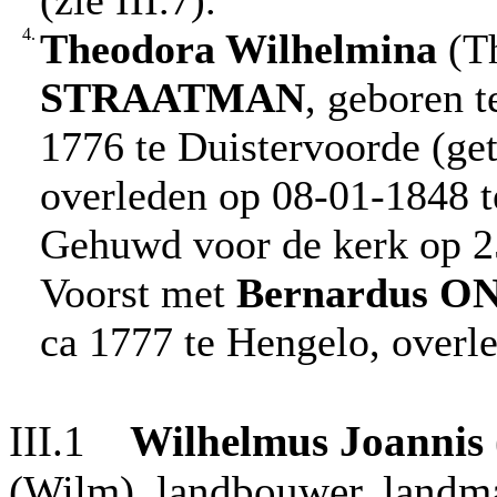
4.
Theodora Wilhelmina
(Th
STRAATMAN
, geboren t
1776 te Duistervoorde (ge
overleden op 08-01-1848 te
Gehuwd voor de kerk op 25
Voorst met
Bernardus
O
ca 1777 te Hengelo, overl
III.1
Wilhelmus Joannis
(Wilm), landbouwer, landm