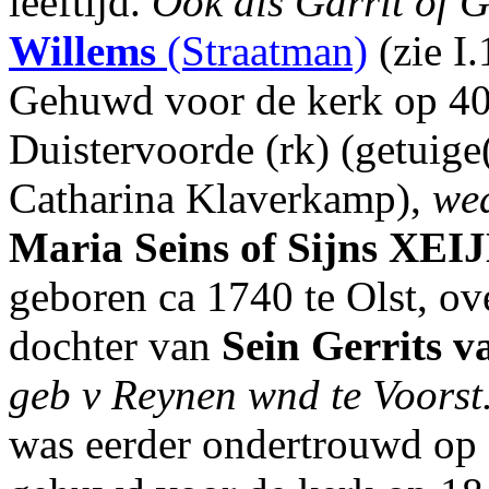
leeftijd.
Ook als Garrit of 
Willems
(Straatman)
(zie I
Gehuwd voor de kerk op 40-
Duistervoorde (rk) (getuige
Catharina Klaverkamp),
we
Maria
Seins of Sijns
XEI
geboren ca 1740 te Olst, ov
dochter van
Sein
Gerrits
v
geb v Reynen wnd te Voorst.
was eerder ondertrouwd op 