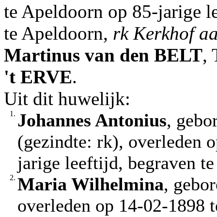
te Apeldoorn op 85-jarige l
te Apeldoorn,
rk Kerkhof a
Martinus
van den BELT
,
't ERVE
.
Uit dit huwelijk:
1.
Johannes Antonius
, gebo
(gezindte: rk), overleden 
jarige leeftijd, begraven t
2.
Maria Wilhelmina
, gebo
overleden op 14-02-1898 t