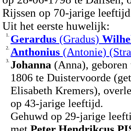
Rijssen op 70-jarige leeftijd
Uit het eerste huwelijk:
1.
Gerardus
(Gradus)
Wilhe
2.
Anthonius
(Antonie) (Str
3.
Johanna
(Anna), geboren t
1806 te Duistervoorde (get
Elisabeth Kremers), overl
op 43-jarige leeftijd.
Gehuwd op 29-jarige leeft
met
Peter Hendrikcus
P