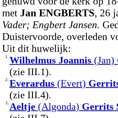
gehuwd voor de kerk op 18-
met
Jan
ENGBERTS
, 26 
Vader; Engbert Jansen.
Gedo
Duistervoorde, overleden v
Uit dit huwelijk:
1.
Wilhelmus Joannis
(Jan)
(zie III.1).
2.
Everardus
(Evert)
Gerrit
(zie III.4).
3.
Aeltje
(Algonda)
Gerrits
(zie III.7).