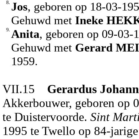
8.
Jos
, geboren op 18-03-19
Gehuwd met
Ineke
HEK
9.
Anita
, geboren op 09-03-
Gehuwd met
Gerard
MEI
1959.
VII.15
Gerardus Johann
Akkerbouwer, geboren op 0
te Duistervoorde.
Sint Mart
1995 te Twello op 84-jarige