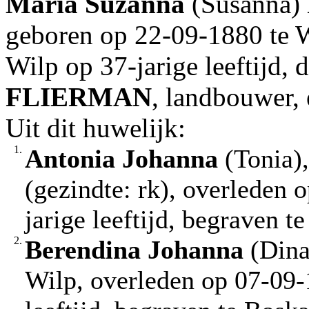
Maria Suzanna
(Susanna)
geboren op 22-09-1880 te W
Wilp op 37-jarige leeftijd,
FLIERMAN
, landbouwer,
Uit dit huwelijk:
1.
Antonia Johanna
(Tonia),
(gezindte: rk), overleden 
jarige leeftijd, begraven t
2.
Berendina Johanna
(Dina
Wilp, overleden op 07-09-