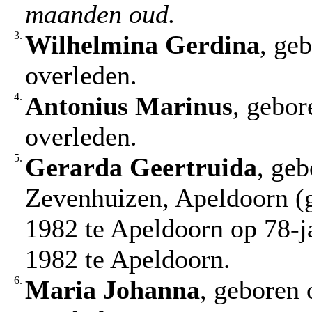
maanden oud.
3.
Wilhelmina Gerdina
, ge
overleden.
4.
Antonius Marinus
, gebor
overleden.
5.
Gerarda Geertruida
, ge
Zevenhuizen, Apeldoorn (g
1982 te Apeldoorn op 78-ja
1982 te Apeldoorn.
6.
Maria Johanna
, geboren