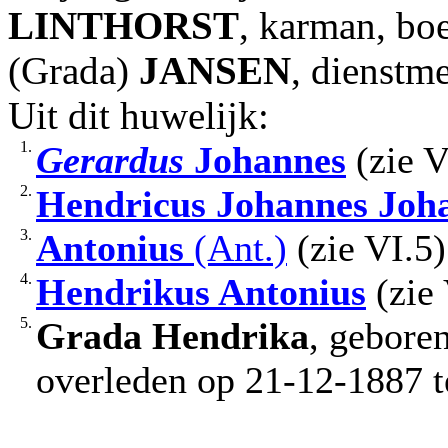
LINTHORST
, karman, bo
(Grada)
JANSEN
, dienstme
Uit dit huwelijk:
1.
Gerardus
Johannes
(zie V
2.
Hendricus Johannes
Joh
3.
Antonius
(Ant.)
(zie VI.5)
4.
Hendrikus Antonius
(zie 
5.
Grada Hendrika
, gebore
overleden op 21-12-1887 te