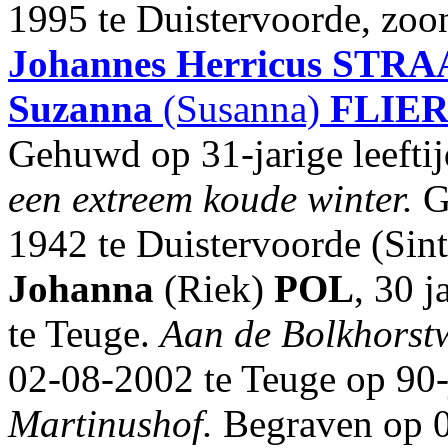
1995 te Duistervoorde, zo
Johannes Herricus
STRA
Suzanna
(Susanna)
FLIE
Gehuwd op 31-jarige leefti
een extreem koude winter.
G
1942 te Duistervoorde (Sin
Johanna
(Riek)
POL
, 30 
te Teuge.
Aan de Bolkhorst
02-08-2002 te Teuge op 90-j
Martinushof.
Begraven op 0