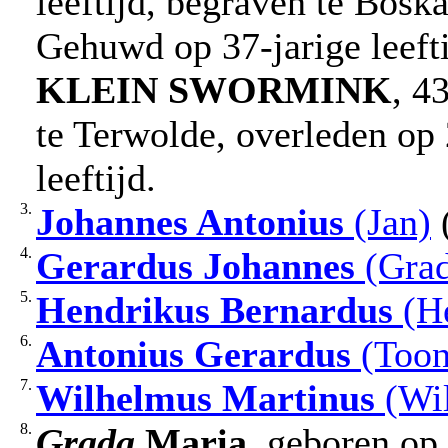
leeftijd, begraven te Bosk
Gehuwd op 37-jarige leef
KLEIN SWORMINK
, 4
te Terwolde, overleden op
leeftijd.
3.
Johannes Antonius
(Jan)
(
4.
Gerardus Johannes
(Grad
5.
Hendrikus Bernardus
(He
6.
Antonius Gerardus
(Toon
7.
Wilhelmus Martinus
(Wi
8.
Grada
Maria
, geboren op