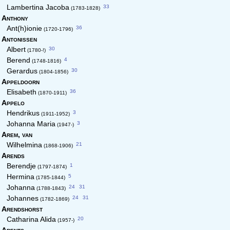
33
Lambertina Jacoba
(1783-1828)
Anthony
36
Ant(h)ionie
(1720-1796)
Antonissen
30
Albert
(1780-!)
4
Berend
(1748-1816)
30
Gerardus
(1804-1856)
Appeldoorn
36
Elisabeth
(1870-1911)
Appelo
3
Hendrikus
(1911-1952)
3
Johanna Maria
(1947-)
Arem,
van
21
Wilhelmina
(1868-1906)
Arends
1
Berendje
(1797-1874)
5
Hermina
(1785-1844)
24
31
Johanna
(1788-1843)
24
31
Johannes
(1782-1869)
Arendshorst
20
Catharina Alida
(1957-)