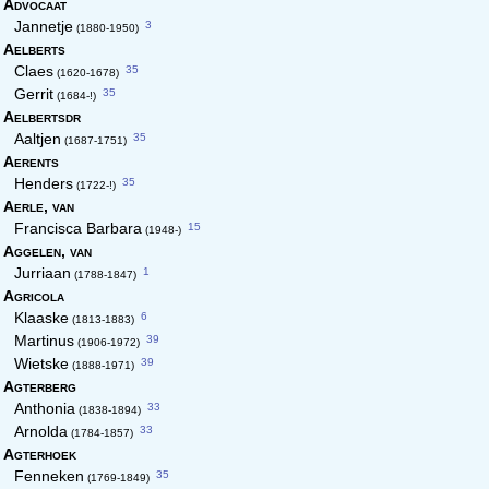
Advocaat
3
Jannetje
(1880-1950)
Aelberts
35
Claes
(1620-1678)
35
Gerrit
(1684-!)
Aelbertsdr
35
Aaltjen
(1687-1751)
Aerents
35
Henders
(1722-!)
Aerle,
van
15
Francisca Barbara
(1948-)
Aggelen,
van
1
Jurriaan
(1788-1847)
Agricola
6
Klaaske
(1813-1883)
39
Martinus
(1906-1972)
39
Wietske
(1888-1971)
Agterberg
33
Anthonia
(1838-1894)
33
Arnolda
(1784-1857)
Agterhoek
35
Fenneken
(1769-1849)