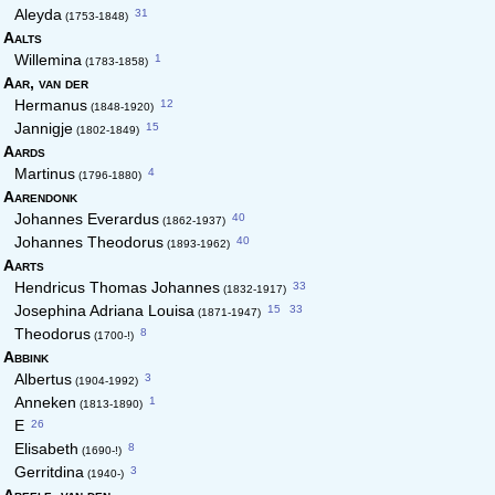
31
Aleyda
(1753-1848)
Aalts
1
Willemina
(1783-1858)
Aar,
van der
12
Hermanus
(1848-1920)
15
Jannigje
(1802-1849)
Aards
4
Martinus
(1796-1880)
Aarendonk
40
Johannes Everardus
(1862-1937)
40
Johannes Theodorus
(1893-1962)
Aarts
33
Hendricus Thomas Johannes
(1832-1917)
15
33
Josephina Adriana Louisa
(1871-1947)
8
Theodorus
(1700-!)
Abbink
3
Albertus
(1904-1992)
1
Anneken
(1813-1890)
26
E
8
Elisabeth
(1690-!)
3
Gerritdina
(1940-)