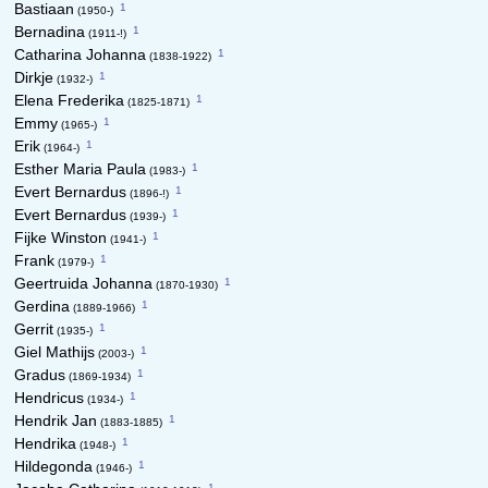
1
Bastiaan
(1950-)
1
Bernadina
(1911-!)
1
Catharina Johanna
(1838-1922)
1
Dirkje
(1932-)
1
Elena Frederika
(1825-1871)
1
Emmy
(1965-)
1
Erik
(1964-)
1
Esther Maria Paula
(1983-)
1
Evert Bernardus
(1896-!)
1
Evert Bernardus
(1939-)
1
Fijke Winston
(1941-)
1
Frank
(1979-)
1
Geertruida Johanna
(1870-1930)
1
Gerdina
(1889-1966)
1
Gerrit
(1935-)
1
Giel Mathijs
(2003-)
1
Gradus
(1869-1934)
1
Hendricus
(1934-)
1
Hendrik Jan
(1883-1885)
1
Hendrika
(1948-)
1
Hildegonda
(1946-)
1