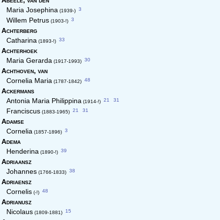
Abeele,
van den
3
Maria Josephina
(1939-)
3
Willem Petrus
(1903-!)
Achterberg
33
Catharina
(1893-!)
Achterhoek
30
Maria Gerarda
(1917-1993)
Achthoven,
van
48
Cornelia Maria
(1787-1842)
Ackermans
21
31
Antonia Maria Philippina
(1914-!)
21
31
Franciscus
(1883-1965)
Adamse
3
Cornelia
(1857-1896)
Adema
39
Henderina
(1890-!)
Adriaansz
38
Johannes
(1766-1833)
Adriaensz
48
Cornelis
(-!)
Adrianusz
15
Nicolaus
(1809-1881)