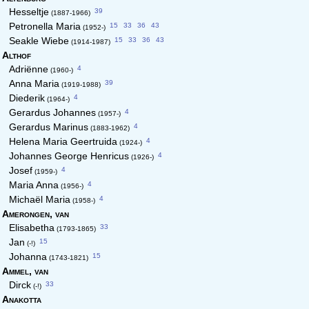
39
Hesseltje
(1887-1966)
15
33
36
43
Petronella Maria
(1952-)
15
33
36
43
Seakle Wiebe
(1914-1987)
Althof
4
Adriënne
(1960-)
39
Anna Maria
(1919-1988)
4
Diederik
(1964-)
4
Gerardus Johannes
(1957-)
4
Gerardus Marinus
(1883-1962)
4
Helena Maria Geertruida
(1924-)
4
Johannes George Henricus
(1926-)
4
Josef
(1959-)
4
Maria Anna
(1956-)
4
Michaël Maria
(1958-)
Amerongen,
van
33
Elisabetha
(1793-1865)
15
Jan
(-!)
15
Johanna
(1743-1821)
Ammel,
van
33
Dirck
(-!)
Anakotta