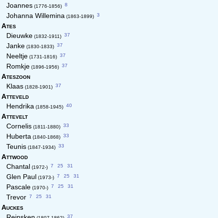
8
Joannes
(1776-1856)
3
Johanna Willemina
(1863-1899)
Ates
37
Dieuwke
(1832-1911)
37
Janke
(1830-1833)
37
Neeltje
(1731-1816)
37
Romkje
(1896-1956)
Ateszoon
37
Klaas
(1828-1901)
Atteveld
40
Hendrika
(1858-1945)
Attevelt
33
Cornelis
(1811-1880)
33
Huberta
(1840-1868)
33
Teunis
(1847-1934)
Attwood
7
25
31
Chantal
(1972-)
7
25
31
Glen Paul
(1973-)
7
25
31
Pascale
(1970-)
7
25
31
Trevor
Auckes
37
Reinsken
(1807-1862)