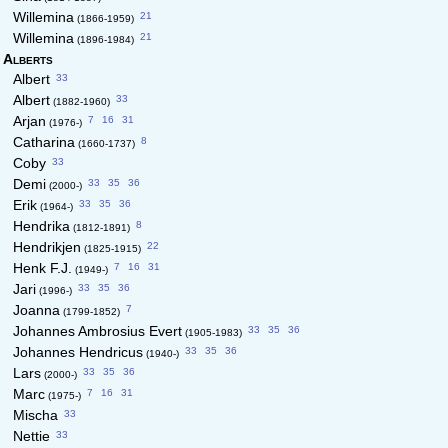
21
Willemina
(1866-1959)
21
Willemina
(1896-1984)
Alberts
33
Albert
33
Albert
(1882-1960)
7
16
31
Arjan
(1976-)
8
Catharina
(1660-1737)
33
Coby
33
35
36
Demi
(2000-)
33
35
36
Erik
(1964-)
8
Hendrika
(1812-1891)
22
Hendrikjen
(1825-1915)
7
16
31
Henk F.J.
(1949-)
33
35
36
Jari
(1996-)
7
Joanna
(1799-1852)
33
35
36
Johannes Ambrosius Evert
(1905-1983)
33
35
36
Johannes Hendricus
(1940-)
33
35
36
Lars
(2000-)
7
16
31
Marc
(1975-)
33
Mischa
33
Nettie