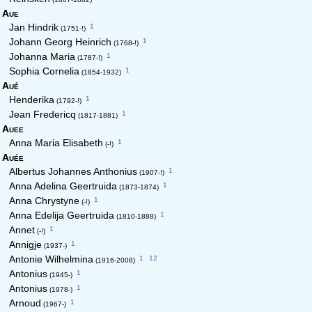
Aue
1
Jan Hindrik
(1751-!)
1
Johann Georg Heinrich
(1768-!)
1
Johanna Maria
(1787-!)
1
Sophia Cornelia
(1854-1932)
Aué
1
Henderika
(1792-!)
1
Jean Fredericq
(1817-1881)
Auee
1
Anna Maria Elisabeth
(-!)
Auée
1
Albertus Johannes Anthonius
(1907-!)
1
Anna Adelina Geertruida
(1873-1874)
1
Anna Chrystyne
(-!)
1
Anna Edelija Geertruida
(1810-1888)
1
Annet
(-!)
1
Annigje
(1937-)
1
12
Antonie Wilhelmina
(1916-2008)
1
Antonius
(1945-)
1
Antonius
(1978-)
1
Arnoud
(1967-)