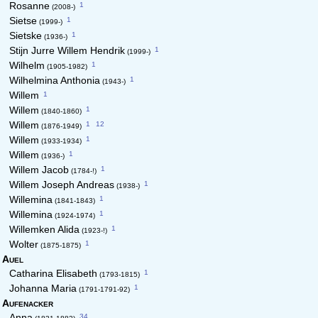
1
Rosanne
(2008-)
1
Sietse
(1999-)
1
Sietske
(1936-)
1
Stijn Jurre Willem Hendrik
(1999-)
1
Wilhelm
(1905-1982)
1
Wilhelmina Anthonia
(1943-)
1
Willem
1
Willem
(1840-1860)
1
12
Willem
(1876-1949)
1
Willem
(1933-1934)
1
Willem
(1936-)
1
Willem Jacob
(1784-!)
1
Willem Joseph Andreas
(1938-)
1
Willemina
(1841-1843)
1
Willemina
(1924-1974)
1
Willemken Alida
(1923-!)
1
Wolter
(1875-1875)
Auel
1
Catharina Elisabeth
(1793-1815)
1
Johanna Maria
(1791-1791-92)
Aufenacker
34
Anna