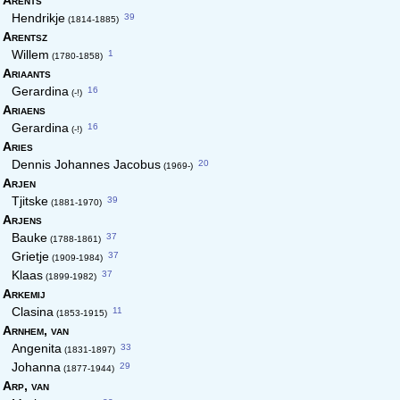
Arents
39
Hendrikje
(1814-1885)
Arentsz
1
Willem
(1780-1858)
Ariaants
16
Gerardina
(-!)
Ariaens
16
Gerardina
(-!)
Aries
20
Dennis Johannes Jacobus
(1969-)
Arjen
39
Tjitske
(1881-1970)
Arjens
37
Bauke
(1788-1861)
37
Grietje
(1909-1984)
37
Klaas
(1899-1982)
Arkemij
11
Clasina
(1853-1915)
Arnhem,
van
33
Angenita
(1831-1897)
29
Johanna
(1877-1944)
Arp,
van