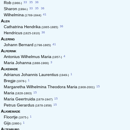
33
35
36
Rob
(1966-)
33
35
36
Sharon
(1994-)
41
Wilhelmina
(1769-1844)
Alen
36
Cathatrina Hendrika
(1865-1885)
36
Hendricus
(1825-1910)
Alering
41
Johann Bernard
(1798-1865)
Alferink
4
Antonius Wilhelmus Maria
(1957-)
3
Maria Johanna
(1888-1966)
Alkemade
1
Adrianus Johannis Laurentius
(1949-)
1
Bregje
(1978-)
15
Margaretha Wilhelmina Theodora Maria
(1908-2001)
15
Maria
(1828-1863)
15
Maria Geertruida
(1879-1947)
15
Petrus Gerardus
(1878-1958)
Alkmemade
1
Floortje
(1975-)
1
Gijs
(1980-)
Altenburg