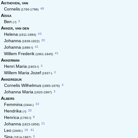
Agthoven,
van
48
Cornelis
(1760-1796)
Aïssa
3
Ben
(-!)
Akker,
van den
43
Helena
(1811-1884)
20
Johanna
(1839-1922)
41
Johanna
(1886-!)
41
Willem Frederik
(1861-1945)
Akkerman
3
Henri Maria
(1903-!)
3
Willem Maria Jozef
(1937-)
Akkersdijk
3
Cornelis Wilhelmus
(1885-1976)
3
Johanna Maria
(1920-1997)
Albers
33
Femmina
(1944-)
35
Hendrika
(-!)
8
Henrica
(1760-!)
21
Johanna
(1823-1856)
19
41
Leo
(1949-)
3
Sina
(1814-1887)