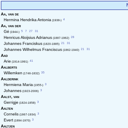
Aa,
van de
4
Hermina Hendrika Antonia
(1938-)
Aa,
van der
5
7
27
31
Gé
(1944-)
28
Henricus Aloijsius Adrianus
(1887-1962)
21
31
Johannes Franciskus
(1820-1885)
21
31
Johannes Wilhelmus Franciscus
(1862-1940)
Aad
41
Arie
(1914-1991)
Aalberts
35
Willemken
(1746-1832)
Aalderink
3
Hermiena Maria
(1955-)
3
Johannes
(1923-2006)
Aalst,
van
3
Gerrigje
(1824-1858)
Aalten
3
Cornelis
(1867-1934)
3
Evert
(1894-1970)
Aaltjen