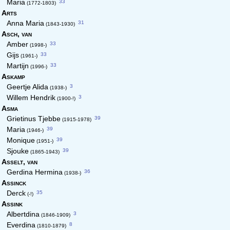
33
Maria
(1772-1803)
Arts
31
Anna Maria
(1843-1930)
Asch,
van
33
Amber
(1998-)
33
Gijs
(1961-)
33
Martijn
(1996-)
Askamp
3
Geertje Alida
(1938-)
3
Willem Hendrik
(1900-!)
Asma
39
Grietinus Tjebbe
(1915-1978)
39
Maria
(1946-)
39
Monique
(1951-)
39
Sjouke
(1865-1943)
Asselt,
van
36
Gerdina Hermina
(1938-)
Assinck
35
Derck
(-!)
Assink
3
Albertdina
(1846-1909)
8
Everdina
(1810-1879)