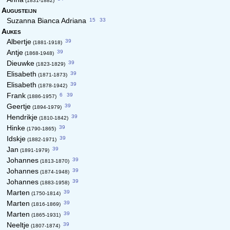
(1831-1882)
Augusteijn
15
33
Suzanna Bianca Adriana
Aukes
39
Albertje
(1881-1918)
39
Antje
(1868-1948)
39
Dieuwke
(1823-1829)
39
Elisabeth
(1871-1873)
39
Elisabeth
(1878-1942)
6
39
Frank
(1886-1957)
39
Geertje
(1894-1979)
39
Hendrikje
(1810-1842)
39
Hinke
(1790-1865)
39
Idskje
(1882-1971)
39
Jan
(1891-1979)
39
Johannes
(1813-1870)
39
Johannes
(1874-1948)
39
Johannes
(1883-1958)
39
Marten
(1750-1814)
39
Marten
(1816-1869)
39
Marten
(1865-1931)
39
Neeltje
(1807-1874)