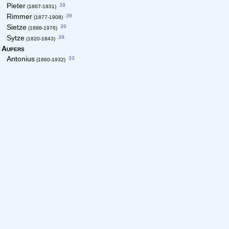
39
Pieter
(1867-1931)
39
Rimmer
(1877-1908)
39
Sietze
(1888-1976)
39
Sytze
(1820-1843)
Aupers
33
Antonius
(1860-1932)