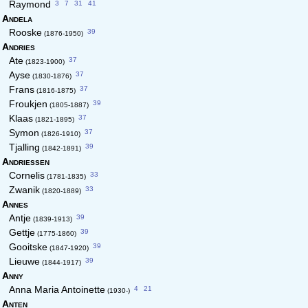
3
7
31
41
Raymond
Andela
39
Rooske
(1876-1950)
Andries
37
Ate
(1823-1900)
37
Ayse
(1830-1876)
37
Frans
(1816-1875)
39
Froukjen
(1805-1887)
37
Klaas
(1821-1895)
37
Symon
(1826-1910)
39
Tjalling
(1842-1891)
Andriessen
33
Cornelis
(1781-1835)
33
Zwanik
(1820-1889)
Annes
39
Antje
(1839-1913)
39
Gettje
(1775-1860)
39
Gooitske
(1847-1920)
39
Lieuwe
(1844-1917)
Anny
4
21
Anna Maria Antoinette
(1930-)
Anten