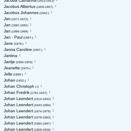
Jacoba Catharina
(1913-1913)
1
Jacobus Albertus
(1906-1907)
1
Jacobus Johannes
(1942-)
1
Jan
(1871-1872)
1
Jan
(1882-1882)
1
Jan
(1886-1969)
1
Jan - Paul
(1967-)
1
Jane
(1979-)
1
Janna Caroline
(1997-)
1
Jantina
1
Jantje
(1880-1953)
1
Jeanette
(1975-)
1
Jelle
(1996-)
1
Johan
(1952-)
1
Johan Christoph
(-!)
1
Johan Fredrik
(1781-1837)
1
Johan Leendert
(1814-1842)
1
Johan Leendert
(1843-1894)
1
Johan Leendert
(1874-1876)
1
Johan Leendert
(1878-1883)
1
Johan Leendert
(1884-1887)
1
Johan Leendert
(1909-1909)