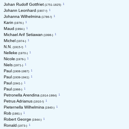
1
Johan Rudolf Gottfriet
(1751-1825)
1
Johann Leonhard
(1907-!)
1
Johanna Wilhelmina
(1786-!)
1
Karin
(1976-)
1
Maud
(1994-)
1
Michael Arif Setiawan
(1998-)
1
Michel
(1974-)
1
N.N.
(1915-!)
1
Nelleke
(1970-)
1
Nicole
(1976-)
1
Niels
(1971-)
1
Paul
(1908-1987)
1
Paul
(1939-1941)
1
Paul
(1941-)
1
Paul
(1966-)
1
Petronella Arendina
(1914-1984)
1
Petrus Adrianus
(1910-!)
1
Pieternella Wilhelmina
(1940-)
1
Rob
(1981-)
1
Robert George
(1944-)
1
Ronald
(1973-)